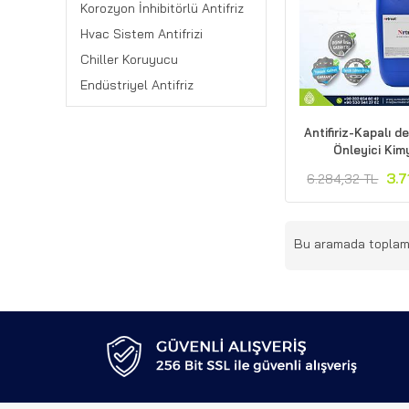
Korozyon İnhibitörlü Antifriz
Hvac Sistem Antifrizi
Chiller Koruyucu
Endüstriyel Antifriz
Antifiriz-Kapalı 
Önleyici Kim
3.7
6.284,32 TL
Bu aramada topla