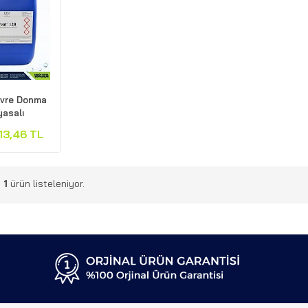
devre Donma
yasalı
13,46 TL
m
1
ürün listeleniyor.