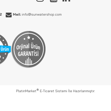
62
Mail:
info@sunwatershop.com
®
PlatinMarket
E-Ticaret Sistemi
İle Hazırlanmıştır.