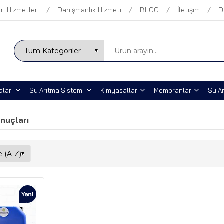
ri Hizmetleri
Danışmanlık Hizmeti
BLOG
İletişim
D
ları
Su Arıtma Sistemi
Kimyasallar
Membranlar
Su Ar
onuçları