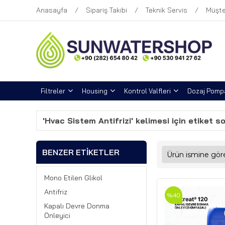
Anasayfa
Sipariş Takibi
Teknik Servis
Müşte
Filtreler
Housing
Kontrol Valfleri
Dozaj Pompa
'Hvac Sistem Antifrizi' kelimesi için etiket s
BENZER ETIKETLER
Mono Etilen Glikol
Antifriz
%40
Kapalı Devre Donma
Önleyici