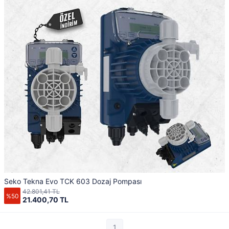
Seko Tekna Evo TCK 603 Dozaj Pompası
42.801,41 TL
%50
21.400,70 TL
1