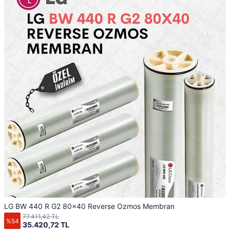
LG BW 440 R G2 80x40 Reverse Ozmos Membran
77.411,42 TL
%54
35.420,72 TL