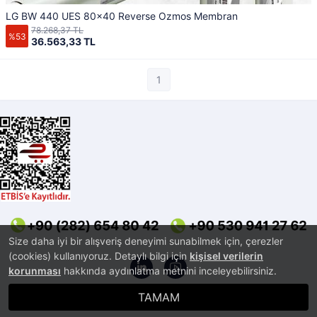
LG BW 440 UES 80x40 Reverse Ozmos Membran
78.268,37 TL
%53
36.563,33 TL
1
Size daha iyi bir alışveriş deneyimi sunabilmek için, çerezler
(cookies) kullanıyoruz. Detaylı bilgi için
kişisel verilerin
korunması
hakkında aydınlatma metnini inceleyebilirsiniz.
TAMAM
®
PlatinMarket
E-Ticaret Sistemi
İle Hazırlanmıştır.