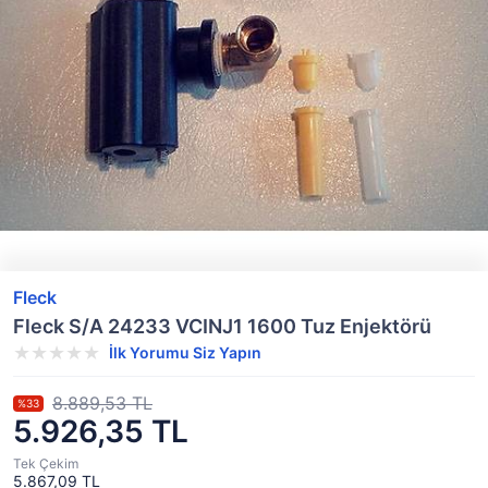
Fleck
Fleck S/A 24233 VCINJ1 1600 Tuz Enjektörü
İlk Yorumu Siz Yapın
8.889,53 TL
%33
5.926,35 TL
Tek Çekim
5.867,09 TL