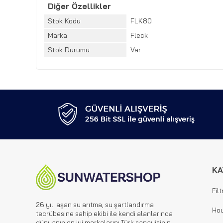
Diğer Özellikler
Stok Kodu
FLK80
Marka
Fleck
Stok Durumu
Var
KA
Filt
26 yılı aşan su arıtma, su şartlandırma
Hou
tecrübesine sahip ekibi ile kendi alanlarında
dünyanın en iyi markalarını Türk sanayisinin