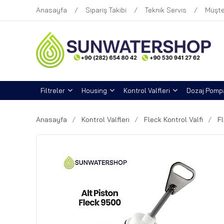
Anasayfa
Sipariş Takibi
Teknik Servis
Müşte
Filtreler
Housing
Kontrol Valfleri
Dozaj Pompa
Anasayfa
Kontrol Valfleri
Fleck Kontrol Valfi
F