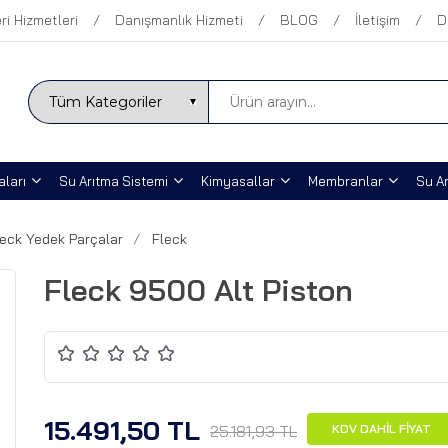
ri Hizmetleri
Danışmanlık Hizmeti
BLOG
İletişim
D
ları
Su Arıtma Sistemi
Kimyasallar
Membranlar
Su Ar
leck Yedek Parçalar
Fleck
Fleck 9500 Alt Piston
15.491,50 TL
25.181,93 TL
KDV DAHİL FİYAT