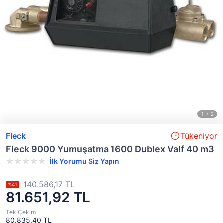
Fleck
Tükeniyor
Fleck 9000 Yumuşatma 1600 Dublex Valf 40 m3
İlk Yorumu Siz Yapın
140.586,17 TL
%41
81.651,92 TL
Tek Çekim
80.835,40 TL