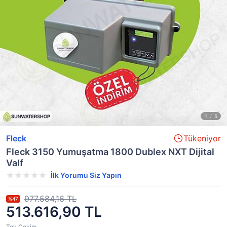
Fleck
Tükeniyor
Fleck 3150 Yumuşatma 1800 Dublex NXT Dijital
Valf
İlk Yorumu Siz Yapın
977.584,16 TL
%47
513.616,90 TL
Tek Çekim