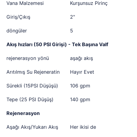
Vana Malzemesi
Kurşunsuz Pirinç
Giriş/Çıkış
2"
döngüler
5
Akış hızları (50 PSI Girişi) - Tek Başına Valf
rejenerasyon yönü
aşağı akış
Arıtılmış Su Rejeneratin
Hayır Evet
Sürekli (15PSI Düşüşü)
106 gpm
Tepe (25 PSI Düşüş)
140 gpm
Rejenerasyon
Aşağı Akış/Yukarı Akış
Her ikisi de