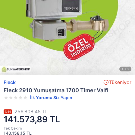
Fleck
Tükeniyor
Fleck 2910 Yumuşatma 1700 Timer Valfi
İlk Yorumu Siz Yapın
256.808,45 TL
%44
141.573,89 TL
Tek Çekim
140.158,15 TL