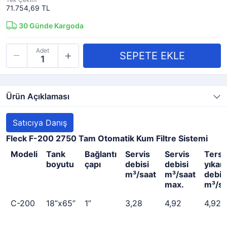
71.754,69 TL
30
Günde Kargoda
Adet
Ürün Açıklaması
Satıcıya Danış
Fleck F-200 2750 Tam Otomatik Kum Filtre Sistemi
Modeli
Tank
Bağlantı
Servis
Servis
Ters
boyutu
çapı
debisi
debisi
yıka
m³/saat
m³/saat
debis
max.
m³/sa
C-200
18”x65”
1”
3,28
4,92
4,92