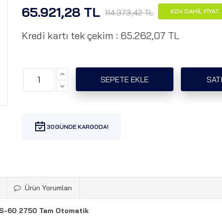
65.921,28 TL
114.373,42 TL
KDV DAHİL FİYAT
Kredi kartı tek çekim :
65.262,07 TL
30
Ürün Yorumları
 S-60 2750 Tam Otomatik