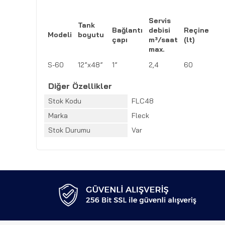
Servis
Tank
Bağlantı
debisi
Reçine
Modeli
boyutu
çapı
m³/saat
(lt)
max.
S-60
12”x48”
1”
2,4
60
Diğer Özellikler
Stok Kodu
FLC48
Marka
Fleck
Stok Durumu
Var