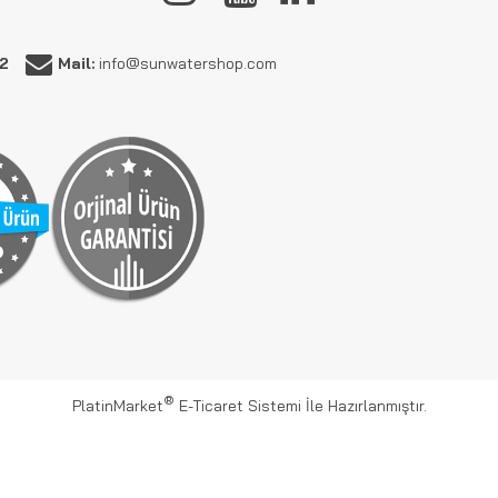
62
Mail:
info@sunwatershop.com
®
PlatinMarket
E-Ticaret Sistemi
İle Hazırlanmıştır.