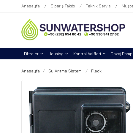
Anasayfa
Sipariş Takibi
Teknik Servis
Müşte
Filtreler
Housing
Kontrol Valfleri
Dozaj Pompa
Anasayfa
Su Arıtma Sistemi
Fleck