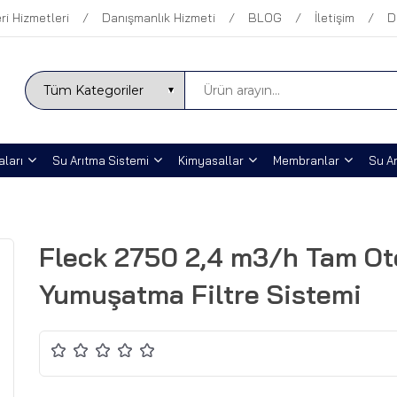
ri Hizmetleri
Danışmanlık Hizmeti
BLOG
İletişim
D
ları
Su Arıtma Sistemi
Kimyasallar
Membranlar
Su Ar
Fleck 2750 2,4 m3/h Tam Ot
Yumuşatma Filtre Sistemi