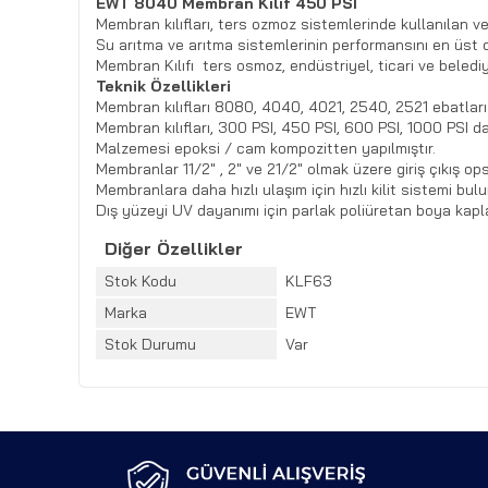
EWT 8040 Membran Kılıf 450 PSI
Membran kılıfları, ters ozmoz sistemlerinde kullanılan v
Su arıtma ve arıtma sistemlerinin performansını en üst d
Membran Kılıfı ters osmoz, endüstriyel, ticari ve beled
Teknik Özellikleri
Membran kılıfları 8080, 4040, 4021, 2540, 2521 ebatları
Membran kılıfları, 300 PSI, 450 PSI, 600 PSI, 1000 PSI d
Malzemesi epoksi / cam kompozitten yapılmıştır.
Membranlar 11/2" , 2" ve 21/2" olmak üzere giriş çıkış op
Membranlara daha hızlı ulaşım için hızlı kilit sistemi bul
Dış yüzeyi UV dayanımı için parlak poliüretan boya kapla
Diğer Özellikler
Stok Kodu
KLF63
Marka
EWT
Stok Durumu
Var