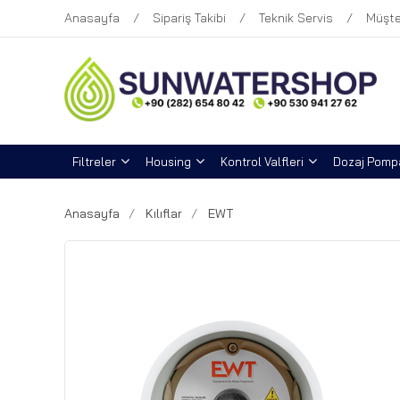
Anasayfa
Sipariş Takibi
Teknik Servis
Müşte
Filtreler
Housing
Kontrol Valfleri
Dozaj Pompa
Anasayfa
Kılıflar
EWT