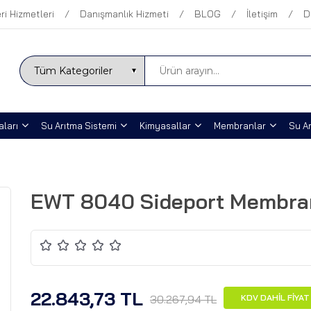
ri Hizmetleri
Danışmanlık Hizmeti
BLOG
İletişim
D
ları
Su Arıtma Sistemi
Kimyasallar
Membranlar
Su Ar
EWT 8040 Sideport Membran 
22.843,73 TL
30.267,94 TL
KDV DAHİL FİYAT