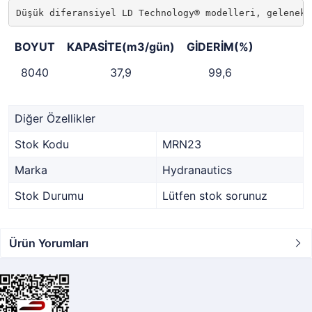
Düşük diferansiyel LD Technology® modelleri, geleneks
BOYUT
KAPASİTE(m3/gün)
GİDERİM(%)
8040
37,9
99,6
Diğer Özellikler
Stok Kodu
MRN23
Marka
Hydranautics
Stok Durumu
Lütfen stok sorunuz
Ürün Yorumları