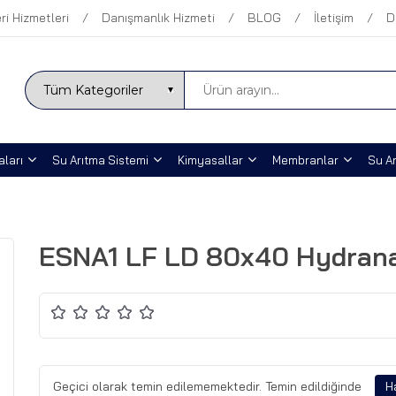
ri Hizmetleri
Danışmanlık Hizmeti
BLOG
İletişim
D
ları
Su Arıtma Sistemi
Kimyasallar
Membranlar
Su Ar
ESNA1 LF LD 80x40 Hydran
Geçici olarak temin edilememektedir. Temin edildiğinde