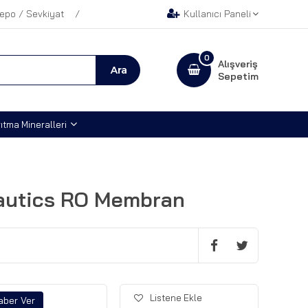
epo / Sevkiyat
Kullanıcı Paneli
0
Alışveriş
Sepetim
ıtma Mineralleri
autics RO Membran
Listene Ekle