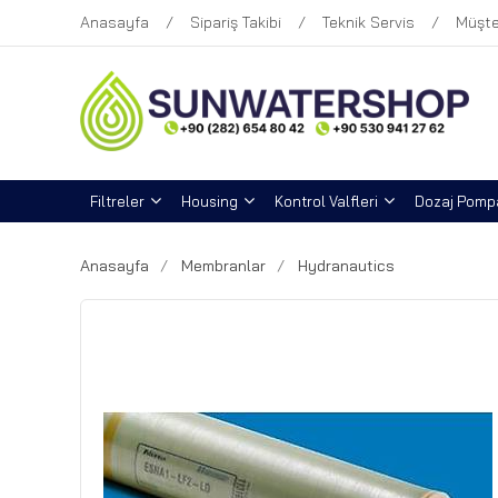
Anasayfa
Sipariş Takibi
Teknik Servis
Müşte
Filtreler
Housing
Kontrol Valfleri
Dozaj Pompa
Anasayfa
Membranlar
Hydranautics