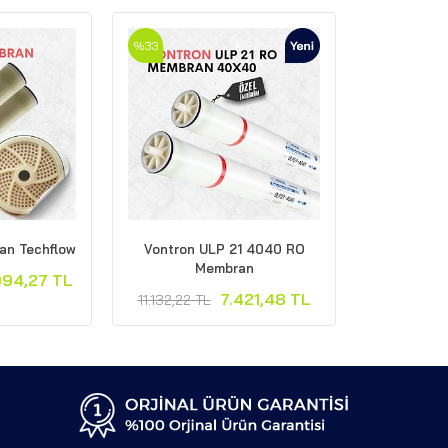
%33
n Techflow
Vontron ULP 21 4040 RO
Membran
994,27 TL
7.421,48 TL
11.132,22 TL