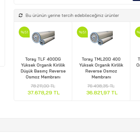
Bu ürünün yerine tercih edebileceğiniz ürünler
%51
%51
%
Toray TLF 400DG
Toray TML20D 400
T
Yüksek Organik Kirlilik
Yüksek Organik Kirlilik
Or
Düşük Basınç Reverse
Reverse Osmoz
Osmoz Membranı
Membranı
78.211,00 TL
76.498,35 TL
37.678,29 TL
36.821,97 TL