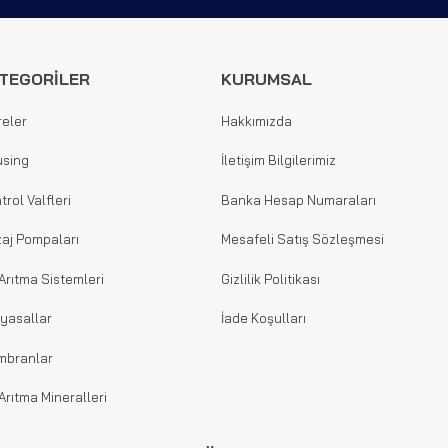
TEGORİLER
KURUMSAL
reler
Hakkımızda
sing
İletişim Bilgilerimiz
trol Valfleri
Banka Hesap Numaraları
aj Pompaları
Mesafeli Satış Sözleşmesi
Arıtma Sistemleri
Gizlilik Politikası
yasallar
İade Koşulları
mbranlar
Arıtma Mineralleri