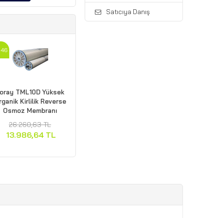
Satıcıya Danış
46
oray TML10D Yüksek
ganik Kirlilik Reverse
Osmoz Membranı
26.260,63 TL
13.986,64 TL