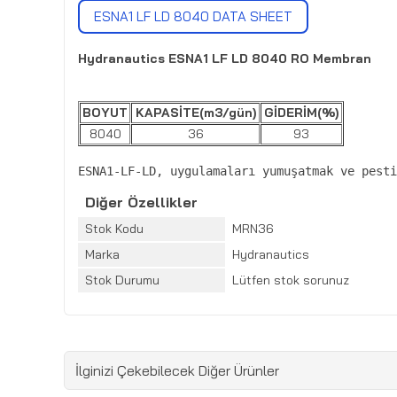
ESNA1 LF LD 8040 DATA SHEET
Hydranautics ESNA1 LF LD 8040 RO Membran
BOYUT
KAPASİTE(m3/gün)
GİDERİM(%)
8040
36
93
ESNA1-LF-LD, uygulamaları yumuşatmak ve pesti
Diğer Özellikler
Stok Kodu
MRN36
Marka
Hydranautics
Stok Durumu
Lütfen stok sorunuz
İlginizi Çekebilecek Diğer Ürünler