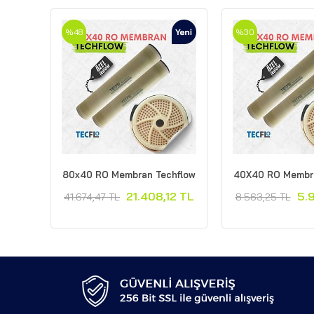
%48
%30
80x40 RO Membran Techflow
40X40 RO Membra
21.408,12 TL
5.
41.674,47 TL
8.563,25 TL