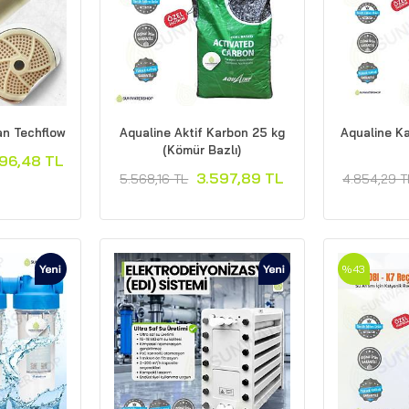
n Techflow
Aqualine Aktif Karbon 25 kg
Aqualine K
(Kömür Bazlı)
96,48 TL
3.597,89 TL
5.568,16 TL
4.854,29 T
%43