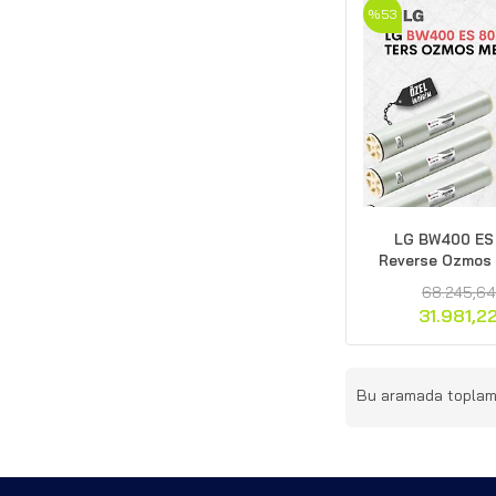
%53
LG BW400 ES
Reverse Ozmos
68.245,64
31.981,2
Bu aramada topla