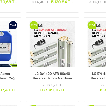
279,68 TL
5.139,84 TL
9.137,49 TL
3.997,65 T
%53
%54
(Atıksu
LG BW 400 AFR 80x40
LG BW 4
Kesici Yağ
Reverse Ozmos Membran
Reverse 
78.239,77 TL
77.
137,49 TL
36.549,96 TL
35.