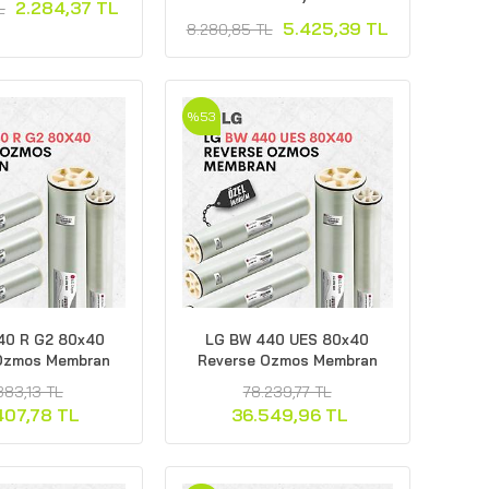
2.284,37 TL
L
5.425,39 TL
8.280,85 TL
%53
40 R G2 80x40
LG BW 440 UES 80x40
Ozmos Membran
Reverse Ozmos Membran
383,13 TL
78.239,77 TL
407,78 TL
36.549,96 TL