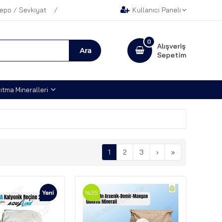
epo / Sevkiyat
Kullanıcı Paneli
0
Alışveriş
Sepetim
ıtma Mineralleri
1
2
3
›
»
%35