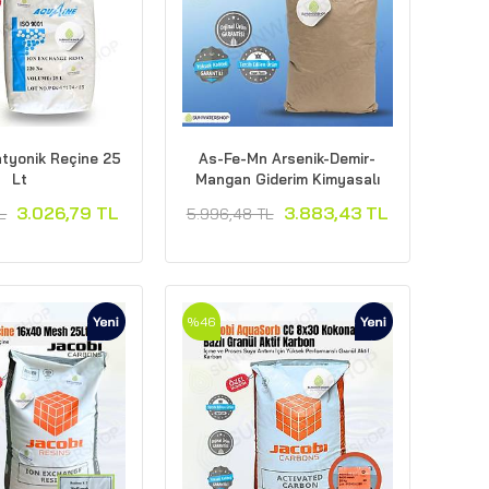
atyonik Reçine 25
As-Fe-Mn Arsenik-Demir-
Lt
Mangan Giderim Kimyasalı
3.026,79 TL
3.883,43 TL
L
5.996,48 TL
%46