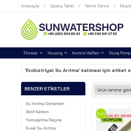
Anasayfa
Sipariş Takibi
Teknik Servis
Müşte
Filtreler
Housing
Kontrol Valfleri
Dozaj Pompa
'Endüstriyel Su Arıtma' kelimesi için etiket 
BENZER ETIKETLER
Su Arıtma Sistemleri
Aktif Karbon
%30
Yumuşatma Reçine
Evsel Su Arıtma