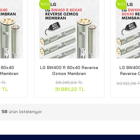
%53
%52
 80x40
LG BW400 R 80x40 Reverse
LG BW400
 Membran
Ozmos Membran
Reverse 
 TL
68.245,64 TL
69.102,28 
2 TL
31.981,22 TL
m
58
ürün listeleniyor.