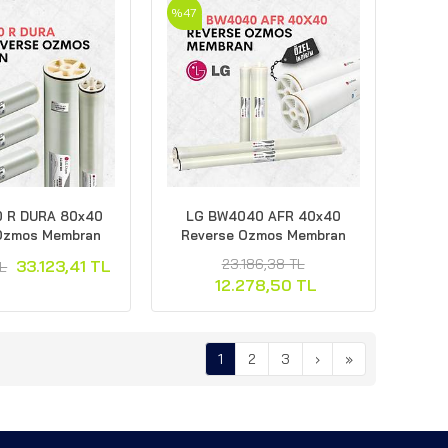
%47
 R DURA 80x40
LG BW4040 AFR 40x40
Ozmos Membran
Reverse Ozmos Membran
23.186,38 TL
33.123,41 TL
TL
12.278,50 TL
1
2
3
›
»