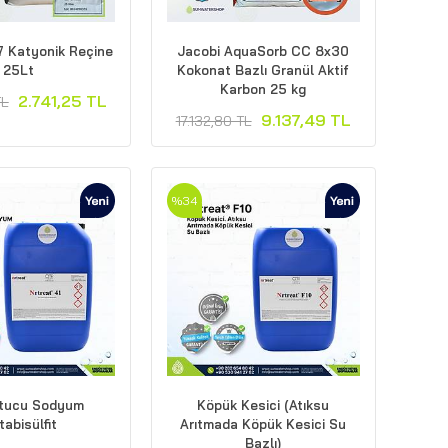
7 Katyonik Reçine
Jacobi AquaSorb CC 8x30
25Lt
Kokonat Bazlı Granül Aktif
Karbon 25 kg
2.741,25 TL
TL
9.137,49 TL
17.132,80 TL
%34
utucu Sodyum
Köpük Kesici (Atıksu
abisülfit
Arıtmada Köpük Kesici Su
Bazlı)