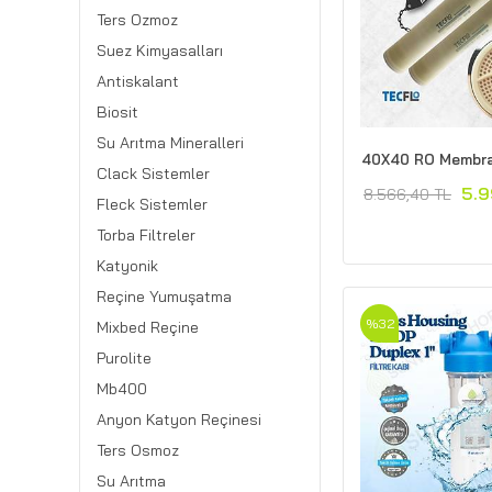
Ters Ozmoz
Suez Kimyasalları
Antiskalant
Biosit
Su Arıtma Mineralleri
40X40 RO Membra
Clack Sistemler
5.9
8.566,40 TL
Fleck Sistemler
Torba Filtreler
Katyonik
Reçine Yumuşatma
%32
Mixbed Reçine
Purolite
Mb400
Anyon Katyon Reçinesi
Ters Osmoz
Su Arıtma