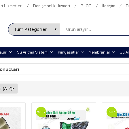
ri Hizmetleri
Danışmanlık Hizmeti
BLOG
İletişim
D
ları
Su Arıtma Sistemi
Kimyasallar
Membranlar
Su Ar
sonuçları
%35
%37