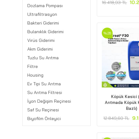
10.
16.418,93 TL
Dozlama Pompası
Ultrafiltrasyon
Bakteri Giderimi
Bulanıklık Giderimi
%28
Virüs Giderimi
Akm Giderimi
Tuzlu Su Arıtma
Filtre
Housing
Ev Tipi Su Arıtma
Su Arıtma Filtresi
Köpük Kesici 
İyon Değişim Reçinesi
Arıtmada Köpük 
Bazlı)
Saf Su Reçinesi
9.
12.849,60 TL
Biyofilm Önleyici