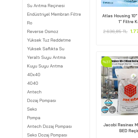
Su Arıtma Reçinesi
Endüstriyel Membran Filtre
Atlas Housing 10
1'' Filtre 
Ro
1.7
2.636,85 TL
Reverse Osmoz
Yüksek Tuz Reddetme
Yüksek Saflıkta Su
Yeraltı Suyu Arıtma
%37
Kuyu Suyu Arıtma
40x40
4040
Antech
Dozaj Pompası
Seko
Pompa
Jacobi Resinex 
Antech Dozaj Pompası
BED Reçi
Seko Dozaj Pompası