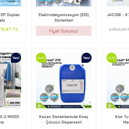
” DP Duplex
Elektrodeiyonizasyon (EDİ)
JACOBI - K
Kabı
Sistemleri
79,87 TL
4.854,29 
Fiyat Sorunuz
%43
%42
MX-2 MIXED
Kazan Sistemlerinde Kireç
Klor T
ne
Çözücü Dispersant
Met