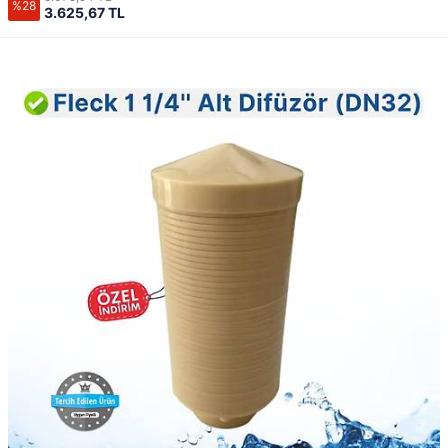
%28
3.625,67 TL