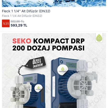
Fleck 1 1/4'' Alt Difüzör (DN32)
Fleck 1 1/4 Alt Difüzör (DN32)
922,90 TL
%35
593,29 TL