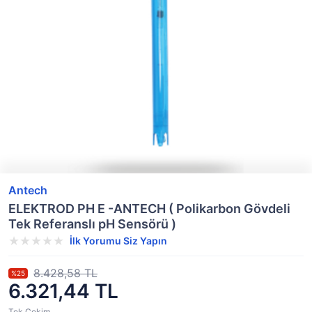
Antech
ELEKTROD PH E -ANTECH ( Polikarbon Gövdeli
Tek Referanslı pH Sensörü )
İlk Yorumu Siz Yapın
8.428,58 TL
%25
6.321,44 TL
Tek Çekim