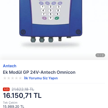
Antech
Ek Modül GP 24V-Antech Omnicon
İlk Yorumu Siz Yapın
21.622,18 TL
%25
16.150,71 TL
Tek Çekim
15.989,20 TL