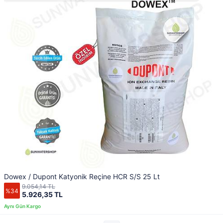
Dowex / Dupont Katyonik Reçine HCR S/S 25 Lt
9.054,14 TL
%34
5.926,35 TL