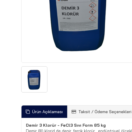
Ürün Açıklaması
Taksit / Ödeme Seçenekleri
Demir 3 Klorür - FeCl3 Sıvı Form 85 kg
Demir (III) klorid de denir, ferrik klorür , endüstriyel ölçe