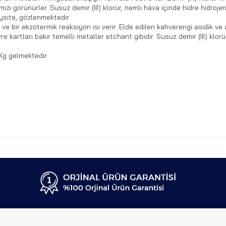
rmızı görünürler. Susuz demir (III) klorür, nemli hava içinde hidre hidroje
ysite, gözlenmektedir.
 ve bir ekzotermik reaksiyon ısı verir. Elde edilen kahverengi asidik ve
re kartları bakır temelli metaller etchant gibidir. Susuz demir (III) klo
g gelmektedir.