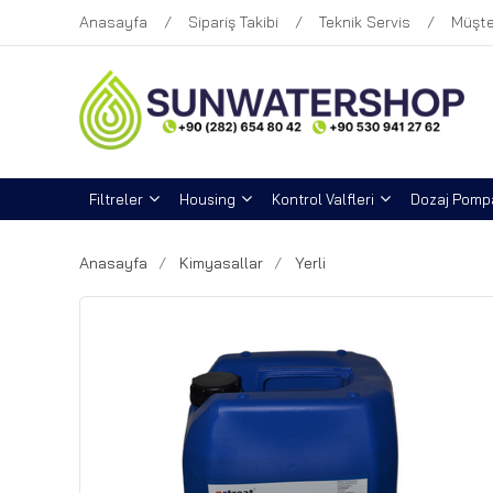
Anasayfa
Sipariş Takibi
Teknik Servis
Müşte
Filtreler
Housing
Kontrol Valfleri
Dozaj Pompa
Anasayfa
Kimyasallar
Yerli