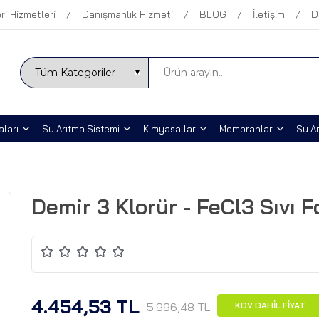
ri Hizmetleri
Danışmanlık Hizmeti
BLOG
İletişim
D
ları
Su Arıtma Sistemi
Kimyasallar
Membranlar
Su Ar
Demir 3 Klorür - FeCl3 Sıvı 
4.454,53 TL
5.996,48 TL
KDV DAHİL FİYAT