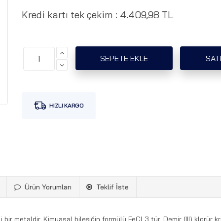
Kredi kartı tek çekim :
4.409,98 TL
Ürün Yorumları
Teklif İste
kli bir metaldir. Kimyasal bileşiğin formülü FeCl 3 tür. Demir (III) klorür k