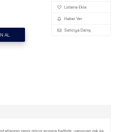
Listene Ekle
Haber Ver
Satıcıya Danış
ristallerinin rengi görüş açısına bağlıdır, yansıyan ışık ile