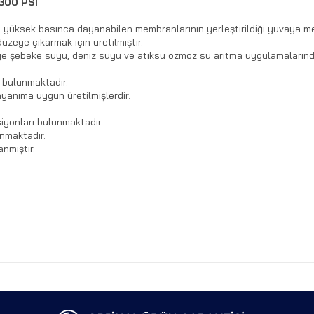
 300 PSI
e yüksek basınca dayanabilen membranlarının yerleştirildiği yuvaya mem
üzeye çıkarmak için üretilmiştir.
iye şebeke suyu, deniz suyu ve atıksu ozmoz su arıtma uygulamalarınd
 bulunmaktadır.
ayanıma uygun üretilmişlerdir.
siyonları bulunmaktadır.
unmaktadır.
nmıştır.