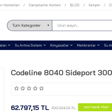
ri Hizmetleri
Danışmanlık Hizmeti
BLOG
İletişim
D
ları
Su Arıtma Sistemi
Kimyasallar
Membranlar
Su Ar
Codeline 8040 Sideport 300
62.797,15 TL
109.324,13 TL
KDV DAHİL FİYAT