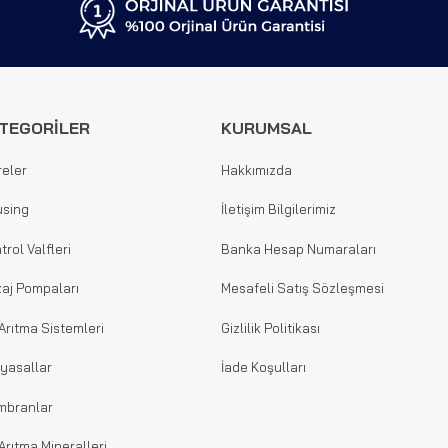
TEGORİLER
KURUMSAL
reler
Hakkımızda
sing
İletişim Bilgilerimiz
trol Valfleri
Banka Hesap Numaraları
aj Pompaları
Mesafeli Satış Sözleşmesi
Arıtma Sistemleri
Gizlilik Politikası
yasallar
İade Koşulları
mbranlar
Arıtma Mineralleri