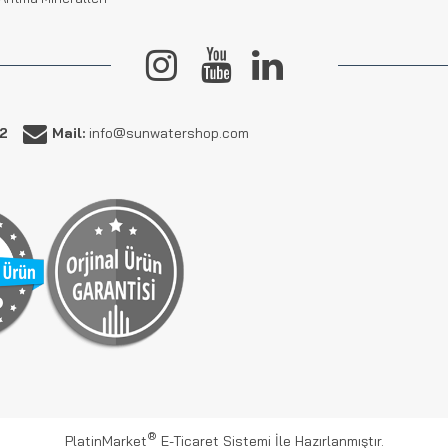
62
Mail:
info@sunwatershop.com
®
PlatinMarket
E-Ticaret Sistemi
İle Hazırlanmıştır.