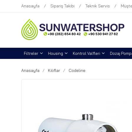
Anasayfa
Sipariş Takibi
Teknik Servis
Müşte
Filtreler
Housing
Kontrol Valfleri
Dozaj Pompa
Anasayfa
Kılıflar
Codeline