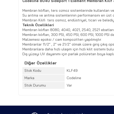
Codeline 8040 Sideport 1 Element Membran Kılıf
Membran kılıfları, ters ozmoz sistemlerinde kullanılan v
Su arıtma ve arıtma sistemlerinin performansını en üst d
Membran Kılıfı ters osmoz, endüstriyel, ticari ve beled
Teknik Özellikleri
Membran kılıfları 8080, 4040, 4021, 2540, 2521 ebatları
Membran kılıfları, 300 PSI, 450 PSI, 600 PSI, 1000 PSI d
Malzemesi epoksi / cam kompozitten yapılmıştır.
Membranlar 11/2" , 2" ve 21/2" olmak üzere giriş çıkış op
Membranlara daha hızlı ulaşım için hızlı kilit sistemi bul
Dış yüzeyi UV dayanımı için parlak poliüretan boya kapla
Diğer Özellikler
Stok Kodu
KLF49
Marka
Codeline
Stok Durumu
Var