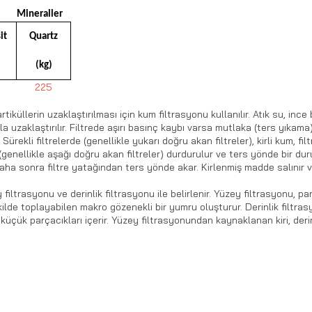
Mineraller
it
Quartz
(kg)
225
iküllerin uzaklaştırılması için kum filtrasyonu kullanılır. Atık su, inc
 uzaklaştırılır. Filtrede aşırı basınç kaybı varsa mutlaka (ters yıkama)
. Sürekli filtrelerde (genellikle yukarı doğru akan filtreler), kirli kum, 
eler (genellikle aşağı doğru akan filtreler) durdurulur ve ters yönde bir
 daha sonra filtre yatağından ters yönde akar. Kirlenmiş madde salınır 
ey filtrasyonu ve derinlik filtrasyonu ile belirlenir. Yüzey filtrasyonu, pa
şekilde toplayabilen makro gözenekli bir yumru oluşturur. Derinlik filtr
çük parçacıkları içerir. Yüzey filtrasyonundan kaynaklanan kiri, der