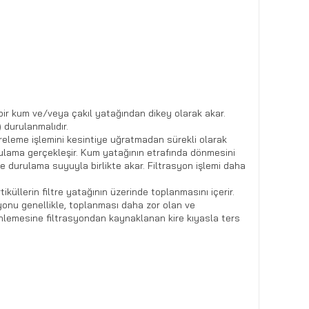
e bir kum ve/veya çakıl yatağından dikey olarak akar.
 durulanmalıdır.
filtreleme işlemini kesintiye uğratmadan sürekli olarak
 durulama gerçekleşir. Kum yatağının etrafında dönmesini
ve durulama suyuyla birlikte akar. Filtrasyon işlemi daha
rtiküllerin filtre yatağının üzerinde toplanmasını içerir.
asyonu genellikle, toplanması daha zor olan ve
inlemesine filtrasyondan kaynaklanan kire kıyasla ters