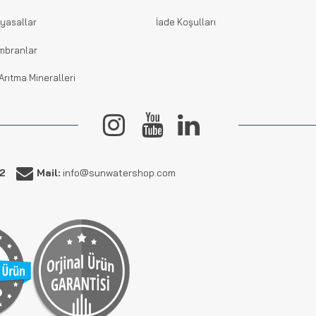
yasallar
İade Koşulları
mbranlar
Arıtma Mineralleri
62
Mail:
info@sunwatershop.com