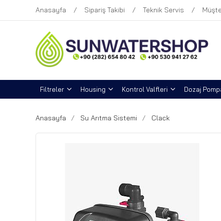
Anasayfa
Sipariş Takibi
Teknik Servis
Müşte
Filtreler
Housing
Kontrol Valfleri
Dozaj Pompa
Anasayfa
Su Arıtma Sistemi
Clack