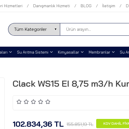
ri Hizmetleri
Danışmanlık Hizmeti
BLOG
İletişim
D
ları
Su Arıtma Sistemi
Kimyasallar
Membranlar
Su Ar
Clack WS15 EI 8,75 m3/h Kum
102.834,36 TL
155.851,19 TL
KDV DAHİL FİY