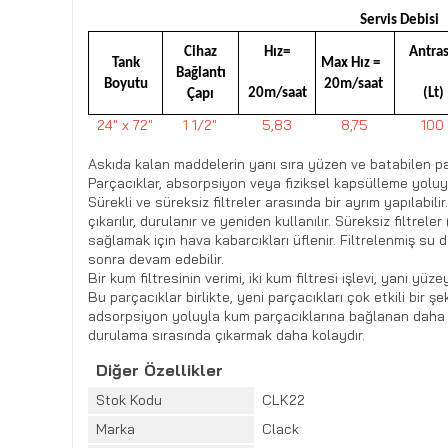
Servis Debisi
Cihaz
Hız=
Antras
Tank
Max Hız =
Bağlantı
Boyutu
20m/saat
20m/saat
(Lt)
Çapı
24″ x 72″
1 1/2″
5,83
8,75
100
Askıda kalan maddelerin yanı sıra yüzen ve batabilen part
Parçacıklar, absorpsiyon veya fiziksel kapsülleme yoluyla
Sürekli ve süreksiz filtreler arasında bir ayrım yapılabilir
çıkarılır, durulanır ve yeniden kullanılır. Süreksiz filtr
sağlamak için hava kabarcıkları üflenir. Filtrelenmiş su
sonra devam edebilir.
Bir kum filtresinin verimi, iki kum filtresi işlevi, yani yüz
Bu parçacıklar birlikte, yeni parçacıkları çok etkili bir 
adsorpsiyon yoluyla kum parçacıklarına bağlanan daha kü
durulama sırasında çıkarmak daha kolaydır.
Diğer Özellikler
Stok Kodu
CLK22
Marka
Clack