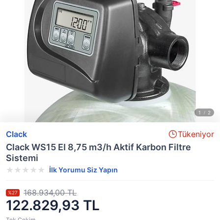
Clack
Tükeniyor
Clack WS15 EI 8,75 m3/h Aktif Karbon Filtre
Sistemi
İlk Yorumu Siz Yapın
168.934,00 TL
%27
122.829,93 TL
Tek Çekim