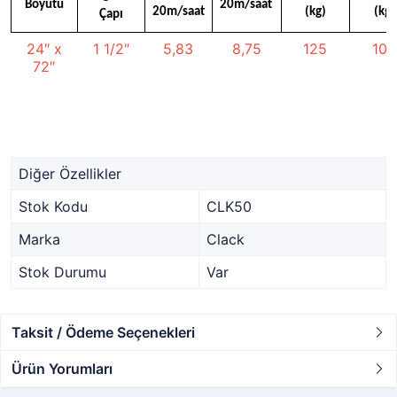
Boyutu
20m/saat
20m/saat
(kg)
(kg)
Çapı
24″ x
1 1/2″
5,83
8,75
125
100
72″
Diğer Özellikler
Stok Kodu
CLK50
Marka
Clack
Stok Durumu
Var
Taksit / Ödeme Seçenekleri
Ürün Yorumları