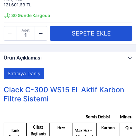
121.601,63 TL
30
Günde Kargoda
Adet
Ürün Açıklaması
Satıcıya Danış
Clack C-300 WS15 EI Aktif Karbon
Filtre Sistemi
Servis Debisi
Minerall
Cihaz
Hız=
Karbon
Quart
Tank
Max Hız =
Bağlantı