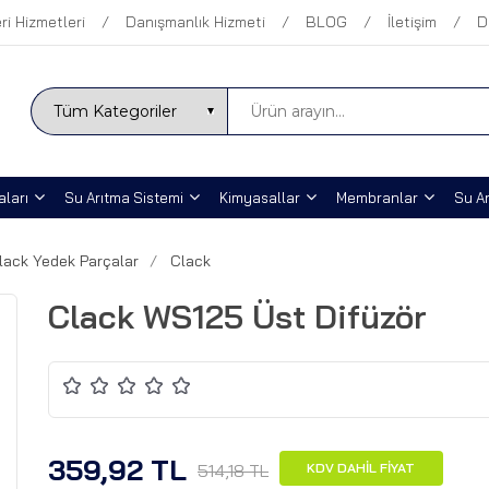
ri Hizmetleri
Danışmanlık Hizmeti
BLOG
İletişim
D
ları
Su Arıtma Sistemi
Kimyasallar
Membranlar
Su Ar
lack Yedek Parçalar
Clack
Clack WS125 Üst Difüzör
359,92 TL
514,18 TL
KDV DAHİL FİYAT