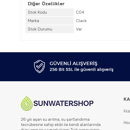
Diğer Özellikler
Stok Kodu
C04
Marka
Clack
Stok Durumu
Var
KA
Filt
26 yılı aşan su arıtma, su şartlandırma
Hou
tecrübesine sahip ekibi ile kendi alanlarında
dünyanın en iyi markalarını Türk sanayisinin