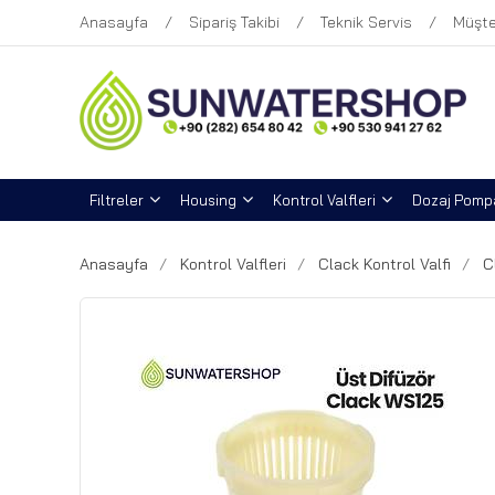
Anasayfa
Sipariş Takibi
Teknik Servis
Müşte
Filtreler
Housing
Kontrol Valfleri
Dozaj Pompa
Anasayfa
Kontrol Valfleri
Clack Kontrol Valfi
C