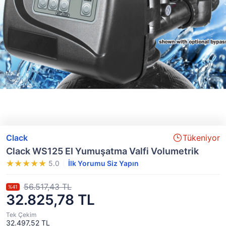
Clack
Tükeniyor
Clack WS125 EI Yumuşatma Valfi Volumetrik
5.0
İlk Yorumu Siz Yapın
56.517,43 TL
%41
32.825,78 TL
Tek Çekim
32.497,52 TL