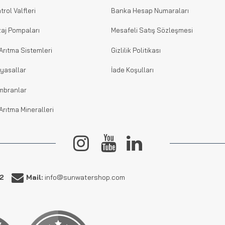
trol Valfleri
Banka Hesap Numaraları
aj Pompaları
Mesafeli Satış Sözleşmesi
Arıtma Sistemleri
Gizlilik Politikası
yasallar
İade Koşulları
mbranlar
Arıtma Mineralleri
62
Mail:
info@sunwatershop.com