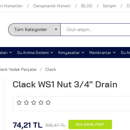
ri Hizmetleri
Danışmanlık Hizmeti
BLOG
İletişim
D
ları
Su Arıtma Sistemi
Kimyasallar
Membranlar
Su Ar
lack Yedek Parçalar
Clack
Clack WS1 Nut 3/4'' Drain
74,21 TL
108,47 TL
KDV DAHİL FİYAT