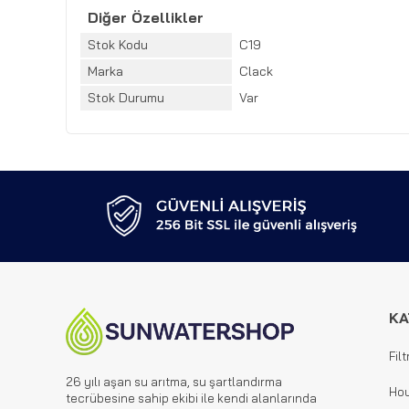
Diğer Özellikler
Stok Kodu
C19
Marka
Clack
Stok Durumu
Var
KA
Filt
26 yılı aşan su arıtma, su şartlandırma
Hou
tecrübesine sahip ekibi ile kendi alanlarında