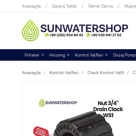
Anasayfa
Sipariş Takibi
Teknik Servis
Müşte
Filtreler
Housing
Kontrol Valfleri
Dozaj Pompa
Anasayfa
Kontrol Valfleri
Clack Kontrol Valfi
C