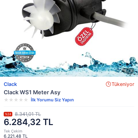
Clack
Tükeniyor
Clack WS1 Meter Asy
İlk Yorumu Siz Yapın
8.341,01 TL
%24
6.284,32 TL
Tek Çekim
6.221,48 TL