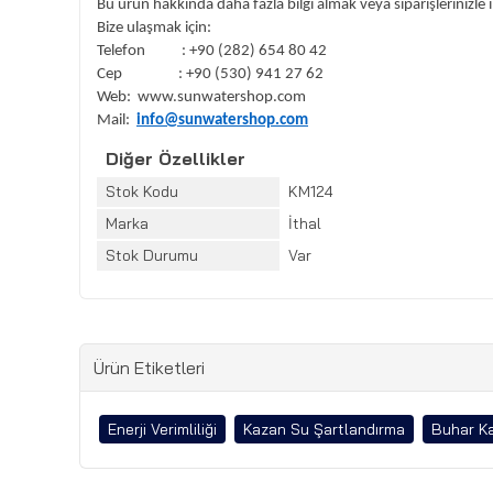
Bu ürün hakkında daha fazla bilgi almak veya siparişlerinizle i
Bize ulaşmak için:
Telefon : +90 (282) 654 80 42
Cep : +90 (530) 941 27 62
Web: www.sunwatershop.com
Mail:
info@sunwatershop.com
Diğer Özellikler
Stok Kodu
KM124
Marka
İthal
Stok Durumu
Var
Ürün Etiketleri
Enerji Verimliliği
Kazan Su Şartlandırma
Buhar Ka