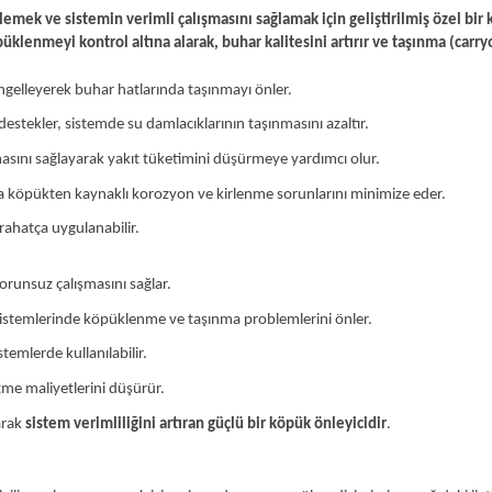
ek ve sistemin verimli çalışmasını sağlamak için geliştirilmiş özel bir 
klenmeyi kontrol altına alarak,
buhar kalitesini artırır ve taşınma (carryo
lleyerek buhar hatlarında taşınmayı önler.
stekler, sistemde su damlacıklarının taşınmasını azaltır.
asını sağlayarak yakıt tüketimini düşürmeye yardımcı olur.
 köpükten kaynaklı korozyon ve kirlenme sorunlarını minimize eder.
ahatça uygulanabilir.
runsuz çalışmasını sağlar.
sistemlerinde köpüklenme ve taşınma problemlerini önler.
temlerde kullanılabilir.
etme maliyetlerini düşürür.
arak
sistem verimliliğini artıran güçlü bir köpük önleyicidir
.