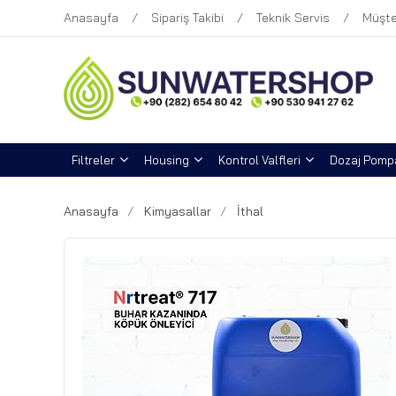
Anasayfa
Sipariş Takibi
Teknik Servis
Müşte
Filtreler
Housing
Kontrol Valfleri
Dozaj Pompa
Anasayfa
Kimyasallar
İthal