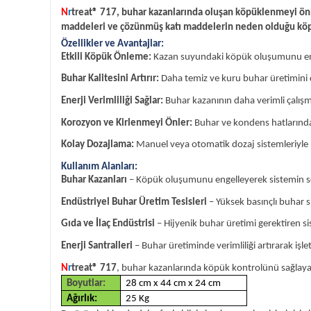
N
r
treat® 717
,
buhar kazanlarında oluşan köpüklenmeyi önlem
maddeleri ve çözünmüş katı maddelerin neden olduğu köpü
Özellikler ve Avantajlar:
Etkili Köpük Önleme:
Kazan suyundaki köpük oluşumunu enge
Buhar Kalitesini Artırır:
Daha temiz ve kuru buhar üretimini de
Enerji Verimliliği Sağlar:
Buhar kazanının daha verimli çalışm
Korozyon ve Kirlenmeyi Önler:
Buhar ve kondens hatlarında
Kolay Dozajlama:
Manuel veya otomatik dozaj sistemleriyle r
Kullanım Alanları:
Buhar Kazanları
– Köpük oluşumunu engelleyerek sistemin so
Endüstriyel Buhar Üretim Tesisleri
– Yüksek basınçlı buhar 
Gıda ve İlaç Endüstrisi
– Hijyenik buhar üretimi gerektiren sis
Enerji Santralleri
– Buhar üretiminde verimliliği artırarak işl
N
r
treat® 717
, buhar kazanlarında köpük kontrolünü sağlay
Boyutlar:
28 cm x 44 cm x 24 cm
Ağırlık:
25 Kg