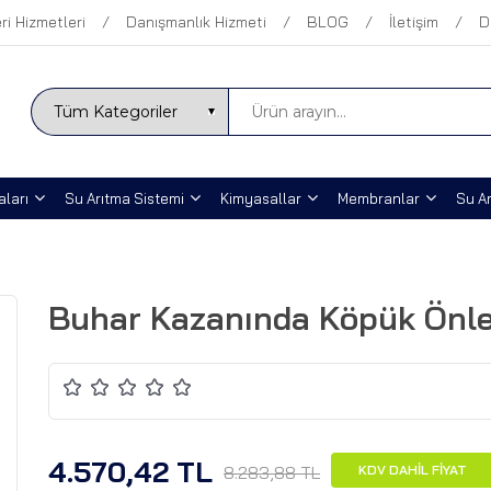
ri Hizmetleri
Danışmanlık Hizmeti
BLOG
İletişim
D
ları
Su Arıtma Sistemi
Kimyasallar
Membranlar
Su Ar
Buhar Kazanında Köpük Önle
4.570,42 TL
8.283,88 TL
KDV DAHİL FİYAT