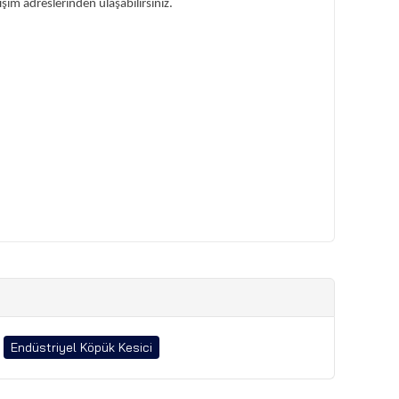
işim adreslerinden ulaşabilirsiniz.
Endüstriyel Köpük Kesici