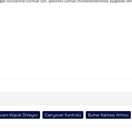
lgili sorularınızı sormak için, alanında uzman mühendislerimize aşağıdaki ilet
zanı Köpük Önleyici
Carryover Kontrolü
Buhar Kalitesi Artırıcı