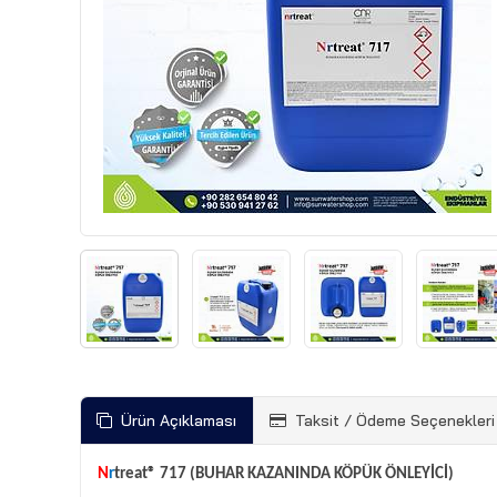
Ürün Açıklaması
Taksit / Ödeme Seçenekleri
N
r
treat® 717 (BUHAR KAZANINDA KÖPÜK ÖNLEYİCİ)