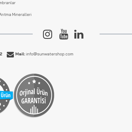
mbranlar
Arıtma Mineralleri
62
Mail:
info@sunwatershop.com