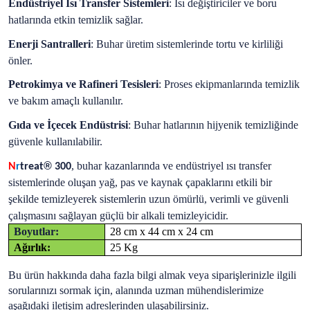
Endüstriyel Isı Transfer Sistemleri
: Isı değiştiriciler ve boru
hatlarında etkin temizlik sağlar.
Enerji Santralleri
: Buhar üretim sistemlerinde tortu ve kirliliği
önler.
Petrokimya ve Rafineri Tesisleri
: Proses ekipmanlarında temizlik
ve bakım amaçlı kullanılır.
Gıda ve İçecek Endüstrisi
: Buhar hatlarının hijyenik temizliğinde
güvenle kullanılabilir.
®
, buhar kazanlarında ve endüstriyel ısı transfer
N
r
treat
300
sistemlerinde oluşan yağ, pas ve kaynak çapaklarını etkili bir
şekilde temizleyerek sistemlerin uzun ömürlü, verimli ve güvenli
çalışmasını sağlayan güçlü bir alkali temizleyicidir.
Boyutlar:
28 cm x 44 cm x 24 cm
Ağırlık:
25 Kg
Bu ürün hakkında daha fazla bilgi almak veya siparişlerinizle ilgili
sorularınızı sormak için, alanında uzman mühendislerimize
aşağıdaki iletişim adreslerinden ulaşabilirsiniz.