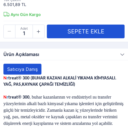
6.501,89 TL
Aynı Gün Kargo
Adet
Ürün Açıklaması
Satıcıya Danış
®
N
r
treat
300 (BUHAR KAZANI ALKALİ YIKAMA KİMYASALI.
YAĞ, PAS,KAYNAK ÇAPAĞI TEMİZLİĞİ)
®
, buhar kazanlarının ve endüstriyel ısı transfer
N
r
treat
300
yüzeylerinin alkali bazlı kimyasal yıkama işlemleri için geliştirilmiş
güçlü bir temizleyicidir. Zamanla kazan iç yüzeylerinde biriken
yağ, pas, metal oksitler ve kaynak çapakları ısı transfer verimini
düşürerek enerji kayıplarına ve sistem arızalarına yol açabilir.