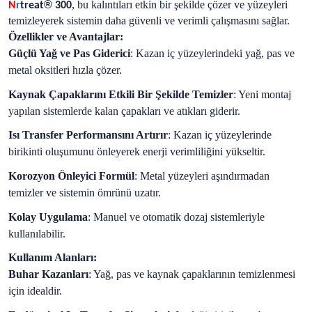
®
, bu kalıntıları etkin bir şekilde çözer ve yüzeyleri
N
r
treat
300
temizleyerek sistemin daha güvenli ve verimli çalışmasını sağlar.
Özellikler ve Avantajlar:
Güçlü Yağ ve Pas Giderici
: Kazan iç yüzeylerindeki yağ, pas ve
metal oksitleri hızla çözer.
Kaynak Çapaklarını Etkili Bir Şekilde Temizler
: Yeni montaj
yapılan sistemlerde kalan çapakları ve atıkları giderir.
Isı Transfer Performansını Artırır
: Kazan iç yüzeylerinde
birikinti oluşumunu önleyerek enerji verimliliğini yükseltir.
Korozyon Önleyici Formül
: Metal yüzeyleri aşındırmadan
temizler ve sistemin ömrünü uzatır.
Kolay Uygulama
: Manuel ve otomatik dozaj sistemleriyle
kullanılabilir.
Kullanım Alanları:
Buhar Kazanları
: Yağ, pas ve kaynak çapaklarının temizlenmesi
için idealdir.