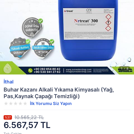
İthal
Buhar Kazanı Alkali Yıkama Kimyasalı (Yağ,
Pas,Kaynak Çapağı Temizliği)
İlk Yorumu Siz Yapın
10.565,22 TL
%37
6.567,57 TL
Tek Çekim