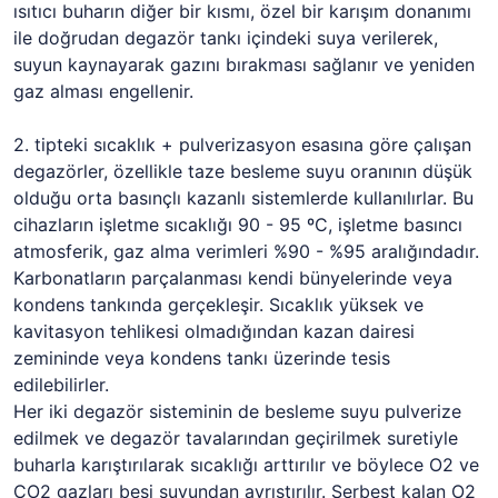
ısıtıcı buharın diğer bir kısmı, özel bir karışım donanımı
ile doğrudan degazör tankı içindeki suya verilerek,
suyun kaynayarak gazını bırakması sağlanır ve yeniden
gaz alması engellenir.
2. tipteki sıcaklık + pulverizasyon esasına göre çalışan
degazörler, özellikle taze besleme suyu oranının düşük
olduğu orta basınçlı kazanlı sistemlerde kullanılırlar. Bu
cihazların işletme sıcaklığı 90 - 95 ºC, işletme basıncı
atmosferik, gaz alma verimleri %90 - %95 aralığındadır.
Karbonatların parçalanması kendi bünyelerinde veya
kondens tankında gerçekleşir. Sıcaklık yüksek ve
kavitasyon tehlikesi olmadığından kazan dairesi
zemininde veya kondens tankı üzerinde tesis
edilebilirler.
Her iki degazör sisteminin de besleme suyu pulverize
edilmek ve degazör tavalarından geçirilmek suretiyle
buharla karıştırılarak sıcaklığı arttırılır ve böylece O2 ve
CO2 gazları besi suyundan ayrıştırılır. Serbest kalan O2