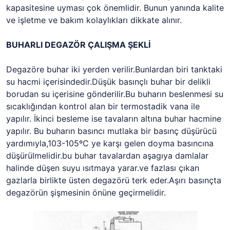
kapasitesine uyması çok önemlidir. Bunun yanında kalite
ve işletme ve bakım kolaylıkları dikkate alınır.
BUHARLI DEGAZÖR ÇALIŞMA ŞEKLİ
Degazöre buhar iki yerden verilir.Bunlardan biri tanktaki
su hacmi içerisindedir.Düşük basınçlı buhar bir delikli
borudan su içerisine gönderilir.Bu buharın beslenmesi su
sıcaklığından kontrol alan bir termostadik vana ile
yapılır. İkinci besleme ise tavaların altına buhar hacmine
yapılır. Bu buharın basıncı mutlaka bir basınç düşürücü
yardımıyla,103-105ºC ye karşı gelen doyma basıncına
düşürülmelidir.bu buhar tavalardan aşagıya damlalar
halinde düşen suyu ısıtmaya yarar.ve fazlası çıkan
gazlarla birlikte üsten degazörü terk eder.Aşırı basınçta
degazörün şişmesinin önüne geçirmelidir.