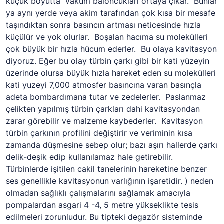
küçük boyutta vakum baloncukları ortaya çıkar. Bunlar
ya aynı yerde veya akim tarafından çok kısa bir mesafe
taşındıktan sonra basıncın artması neticesinde hızla
küçülür ve yok olurlar. Boşalan hacıma su molekülleri
çok büyük bir hızla hücum ederler. Bu olaya kavitasyon
diyoruz. Eğer bu olay türbin çarkı gibi bir kati yüzeyin
üzerinde olursa büyük hızla hareket eden su molekülleri
kati yuzeyi 7,000 atmosfer basıncına varan basınçla
adeta bombardımana tutar ve zedelerler. Paslanmaz
çelikten yapılmış türbin çarkları dahi kavitasyondan
zarar görebilir ve malzeme kaybederler. Kavitasyon
türbin çarkının profilini değiştirir ve veriminin kısa
zamanda düşmesine sebep olur; bazı aşırı hallerde çarkı
delik-deşik edip kullanılamaz hale getirebilir.
Türbinlerde işitilen cakil tanelerinin hareketine benzer
ses genellikle kavitasyonun varlığının işaretidir. ) neden
olmadan sağlıklı çalışmalarını sağlamak amacıyla
pompalardan asgari 4 -4,
5 metre
yükseklikte tesis
edilmeleri zorunludur. Bu tipteki degazör sisteminde