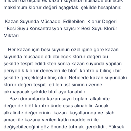
miktarı da ölçülerek kazan suyunda müsaade edilecek
maksimum klorür değeri aşağıdaki şekilde hesaplanır.
Kazan Suyunda Müsaade Edilebilen Klorür Değeri
=Besi Suyu Konsantrasyon sayısı x Besi Suyu Klorür
Miktarı
Her kazan için besi suyunun özelliğine göre kazan
suyunda müsaade edilebilecek klorür değeri bu
şekilde tespit edildikten sonra kazan suyunda yapılan
periyodik klorür deneyleri ile blöf kontrolü bilinçli bir
şekilde gerçekleştirilmiş olur. Neticede kazan suyundaki
klorür değeri tespit edilen üst sınırın üzerine
çıkmayacak şekilde blöf ayarlanabilir.
Bazı durumlarda kazan suyu toplam alkalinite
değeride blöf kontrolünde esas alınabilir. Ancak
alkalinite değerlerinin kazan koşullarında ve ıslah
amacı ile kazana verilen katkı maddeleri ile
değişebileceğini göz önünde tutmak gereklidir. Yüksek