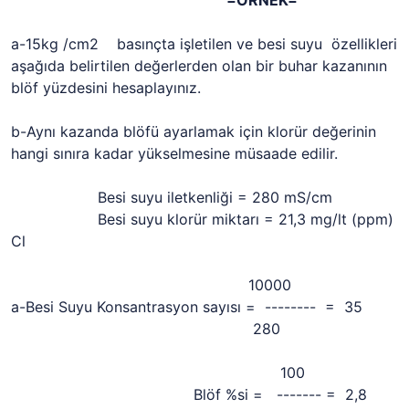
a-15kg /cm2 basınçta işletilen ve besi suyu özellikleri
aşağıda belirtilen değerlerden olan bir buhar kazanının
blöf yüzdesini hesaplayınız.
b-Aynı kazanda blöfü ayarlamak için klorür değerinin
hangi sınıra kadar yükselmesine müsaade edilir.
Besi suyu iletkenliği = 280
m
S/cm
Besi suyu klorür miktarı = 21,3 mg/lt (ppm)
Cl
10000
a-Besi Suyu Konsantrasyon sayısı = -------- = 35
280
100
Blöf %si = ------- = 2,8