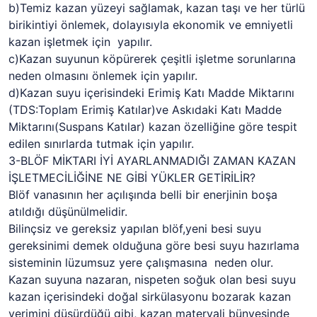
b)Temiz kazan yüzeyi sağlamak, kazan taşı ve her türlü
birikintiyi önlemek, dolayısıyla ekonomik ve emniyetli
kazan işletmek için yapılır.
c)Kazan suyunun köpürerek çeşitli işletme sorunlarına
neden olmasını önlemek için yapılır.
d)Kazan suyu içerisindeki Erimiş Katı Madde Miktarını
(TDS:Toplam Erimiş Katılar)ve Askıdaki Katı Madde
Miktarını(Suspans Katılar) kazan özelliğine göre tespit
edilen sınırlarda tutmak için yapılır.
3-BLÖF MİKTARI İYİ AYARLANMADIĞI ZAMAN KAZAN
İŞLETMECİLİĞİNE NE GİBİ YÜKLER GETİRİLİR?
Blöf vanasının her açılışında belli bir enerjinin boşa
atıldığı düşünülmelidir.
Bilinçsiz ve gereksiz yapılan blöf,yeni besi suyu
gereksinimi demek olduğuna göre besi suyu hazırlama
sisteminin lüzumsuz yere çalışmasına neden olur.
Kazan suyuna nazaran, nispeten soğuk olan besi suyu
kazan içerisindeki doğal sirkülasyonu bozarak kazan
verimini düşürdüğü gibi, kazan materyali bünyesinde