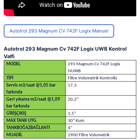
Autotrol 293 Magnum CV 742F Logix Manuel
Autotrol 293 Magnum Cv 742F Logix UWB Kontrol
Valfi
MODEL
293 Magnum Cv 742F Logix
NUWB
TİPİ
Filtre Volümetrik Kontrollü
Servis m3/saat @1,05 bar
17,3
farkında
Geri yıkama m3/saat @1,09
20,2"
bar farkında
GİRİŞÇIKIŞ
1,5"
MAX TANK UYG.
30'' Kum
TANKBOĞAZBAĞLANTI
4"
MUADİL
2900 Filtre Volumetrik