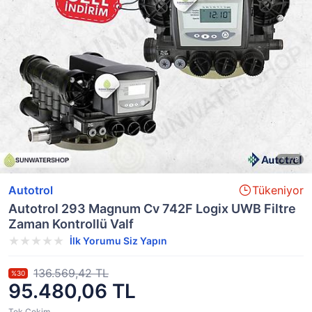
Autotrol
Tükeniyor
Autotrol 293 Magnum Cv 742F Logix UWB Filtre
Zaman Kontrollü Valf
İlk Yorumu Siz Yapın
136.569,42 TL
%30
95.480,06 TL
Tek Çekim