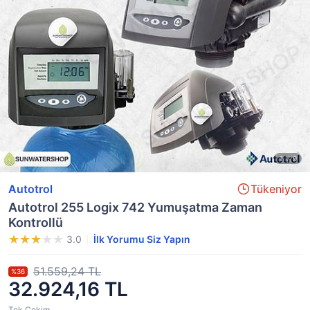
Autotrol
Tükeniyor
Autotrol 255 Logix 742 Yumuşatma Zaman
Kontrollü
3.0
İlk Yorumu Siz Yapın
51.559,24 TL
%36
32.924,16 TL
Tek Çekim