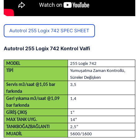
Autotrol 255 Logix 742 SPEC SHEET
Autotrol 255 Logix 742 Kontrol Valfi
MODEL
255 Logix 742
TİPİ
Yumuşatma Zaman Kontrollü,
Süreler Değişken
Servis m3/saat @1,05 bar
3,5
farkında
Geri yıkama m3/saat @1,09
1,4
bar farkında
GİRİŞ ÇIKIŞ
1"
MAX TANK UYG.
14"
TANKBOĞAZBAĞLANTI
2,5”
MUADİL
5600/1600