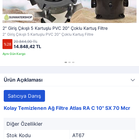
2" Giriş Çıkışlı 5 Kartuşlu PVC 20" Çoklu Kartuş Filtre
2" Giriş Çıkışlı 5 Kartuşlu PVC 20" Çoklu Kartuş Filtre
20.844,90 TL
%28
14.848,42 TL
Ürün Açıklaması
Satıcıya Danış
Kolay Temizlenen Ağ Filtre Atlas RA C 10'' SX 70 Mcr
Diğer Özellikler
Stok Kodu
AT67