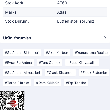
Stok Kodu
AT69
Marka
Atlas
Stok Durumu
Lütfen stok sorunuz
Ürün Yorumları
Su Arıtma Sistemleri
Aktif Karbon
Yumuşatma Reçine
Evsel Su Arıtma
Ters Ozmoz
Suez Kimyasalları
Su Arıtma Mineralleri
Clack Sistemler
Fleck Sistemler
Torba Filtreler
Demir3klorür
Frp Tanklar