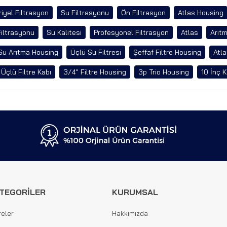
iyel Filtrasyon
Su Filtrasyonu
Ön Filtrasyon
Atlas Housing
Filtrasyonu
Su Kalitesi
Profesyonel Filtrasyon
Atlas
Arıtm
Su Arıtma Housing
Üçlü Su Filtresi
Şeffaf Filtre Housing
Atla
 Üçlü Filtre Kabı
3/4" Filtre Housing
3p Trio Housing
10 İnç K
TEGORİLER
KURUMSAL
reler
Hakkımızda