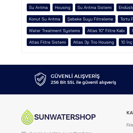
Su Arıtma
Housing
Su Arıtma Sistemi
Endüstr
Konut Su Arıtma
Şebeke Suyu Filtreleme
Tortu 
Water Treatment Systems
Atlas 10" Filtre Kabı
Atlas Filtre Sistemi
Atlas 3p Trio Housing
10 İnç
KA
Filt