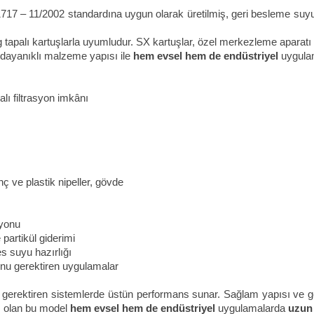
17 – 11/2002 standardına uygun olarak üretilmiş, geri besleme suyu k
g tapalı kartuşlarla uyumludur. SX kartuşlar, özel merkezleme aparatı 
 dayanıklı malzeme yapısı ile
hem evsel hem de endüstriyel
uygula
alı filtrasyon imkânı
nç ve plastik nipeller, gövde
syonu
partikül giderimi
es suyu hazırlığı
nu gerektiren uygulamalar
n gerektiren sistemlerde üstün performans sunar. Sağlam yapısı ve ge
mış olan bu model
hem evsel hem de endüstriyel
uygulamalarda
uzun