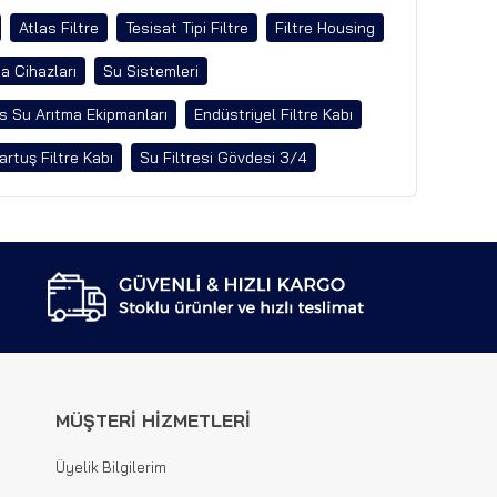
Atlas Filtre
Tesisat Tipi Filtre
Filtre Housing
a Cihazları
Su Sistemleri
s Su Arıtma Ekipmanları
Endüstriyel Filtre Kabı
artuş Filtre Kabı
Su Filtresi Gövdesi 3/4
MÜŞTERİ HİZMETLERİ
Üyelik Bilgilerim