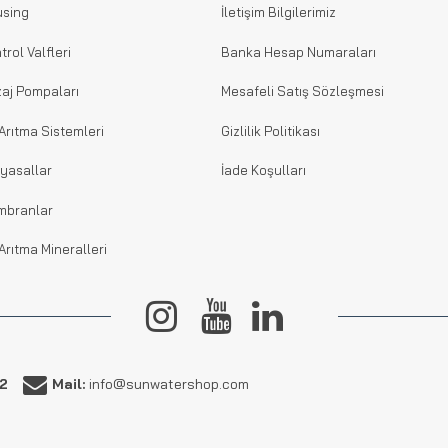
sing
İletişim Bilgilerimiz
trol Valfleri
Banka Hesap Numaraları
aj Pompaları
Mesafeli Satış Sözleşmesi
Arıtma Sistemleri
Gizlilik Politikası
yasallar
İade Koşulları
mbranlar
Arıtma Mineralleri
62
Mail:
info@sunwatershop.com