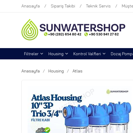
Anasayfa
Sipariş Takibi
Teknik Servis
Müşte
Filtreler
Housing
Kontrol Valfleri
Dozaj Pompa
Anasayfa
Housing
Atlas