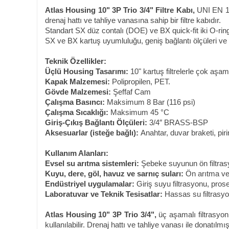
Atlas Housing 10" 3P Trio 3/4" Filtre Kabı,
UNI EN 17
drenaj hattı ve tahliye vanasına sahip bir filtre kabıdır.
Standart SX düz contalı (DOE) ve BX quick-fit iki O-rin
SX ve BX kartuş uyumluluğu, geniş bağlantı ölçüleri ve
Teknik Özellikler:
Üçlü Housing Tasarımı:
10" kartuş filtrelerle çok aşam
Kapak Malzemesi:
Polipropilen, PET.
Gövde Malzemesi:
Şeffaf Cam
Çalışma Basıncı:
Maksimum 8 Bar (116 psi)
Çalışma Sıcaklığı:
Maksimum 45 °C
Giriş-Çıkış Bağlantı Ölçüleri:
3/4″ BRASS-BSP
Aksesuarlar (isteğe bağlı):
Anahtar, duvar braketi, piri
Kullanım Alanları:
Evsel su arıtma sistemleri:
Şebeke suyunun ön filtra
Kuyu, dere, göl, havuz ve sarnıç suları:
Ön arıtma ve 
Endüstriyel uygulamalar:
Giriş suyu filtrasyonu, pros
Laboratuvar ve Teknik Tesisatlar:
Hassas su filtrasyo
Atlas Housing 10" 3P Trio 3/4",
üç aşamalı filtrasyo
kullanılabilir. Drenaj hattı ve tahliye vanası ile donatıl