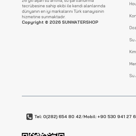
26 yılı aşan su arıtma, su şartlandırma
Hou
tecrübesine sahip ekibi ile kendi alanlarında
dünyanın en iyi markalarını Türk sanayisinin
Kon
hizmetine sunmaktadır.
Copyright © 2026 SUNWATERSHOP
Doz
Su 
Kim
Me
Su 
Tel: 0(282) 654 80 42
/
Mobil: +90 530 941 27 