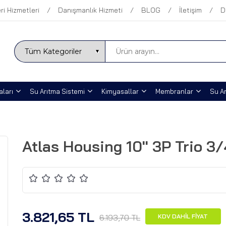
ri Hizmetleri
Danışmanlık Hizmeti
BLOG
İletişim
D
ları
Su Arıtma Sistemi
Kimyasallar
Membranlar
Su Ar
Atlas Housing 10'' 3P Trio 3/4
3.821,65 TL
6.193,70 TL
KDV DAHİL FİYAT