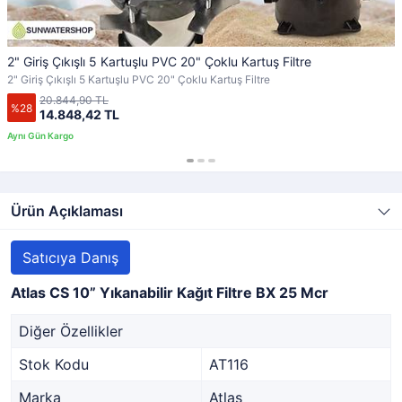
2" Giriş Çıkışlı 5 Kartuşlu PVC 20" Çoklu Kartuş Filtre
2" Giriş Çıkışlı 5 Kartuşlu PVC 20" Çoklu Kartuş Filtre
20.844,90 TL
%28
14.848,42 TL
Ürün Açıklaması
Satıcıya Danış
Atlas CS 10” Yıkanabilir Kağıt Filtre BX 25 Mcr
Diğer Özellikler
Stok Kodu
AT116
Marka
Atlas