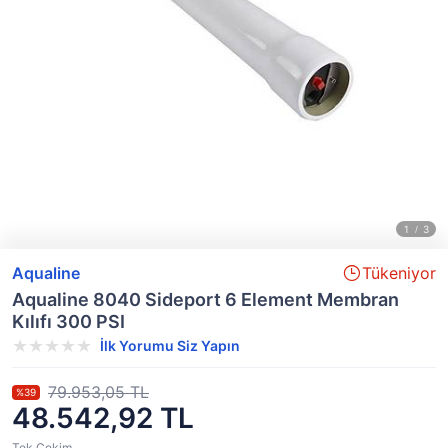
Aqualine
Tükeniyor
Aqualine 8040 Sideport 6 Element Membran
Kılıfı 300 PSI
İlk Yorumu Siz Yapın
79.953,05 TL
%39
48.542,92 TL
Tek Çekim