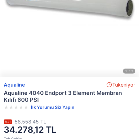
Aqualine
Tükeniyor
Aqualine 4040 Endport 3 Element Membran
Kılıfı 600 PSI
İlk Yorumu Siz Yapın
58.558,45 TL
%41
34.278,12 TL
Tek Çekim