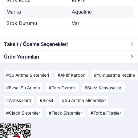
Stok Kodu
KLF16
Marka
Aqualine
Stok Durumu
Var
Taksit / Ödeme Seçenekleri
Ürün Yorumları
Su Arıtma Sistemleri
Aktif Karbon
Yumuşatma Reçine
Evsel Su Arıtma
Ters Ozmoz
Suez Kimyasalları
Antiskalant
Biosit
Su Arıtma Mineralleri
Clack Sistemler
Fleck Sistemler
Torba Filtreler