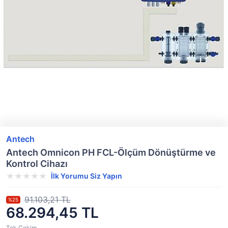
Antech
Antech Omnicon PH FCL-Ölçüm Dönüştürme ve
Kontrol Cihazı
İlk Yorumu Siz Yapın
91.103,21 TL
%25
68.294,45 TL
Tek Çekim