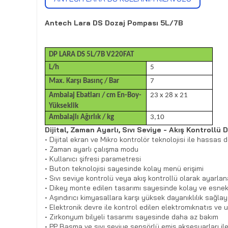
Antech Lara DS Dozaj Pompası 5L/7B
DP LARA DS 5L/7B V220FAT
L/h
5
Max. Karşı Basınç / Bar
7
Ambalaj Ebatları / cm En-Boy-
23 x 28 x 21
Yükseklik
Ambalajlı Ağırlık / kg
3,10
Dijital, Zaman Ayarlı, Sıvı Seviye - Akış Kontrollü
• Dijital ekran ve Mikro kontrolör teknolojisi ile hassas
• Zaman ayarlı çalışma modu
• Kullanıcı şifresi parametresi
• Buton teknolojisi sayesinde kolay menü erişimi
• Sıvı seviye kontrolü veya akış kontrollü olarak ayarla
• Dikey monte edilen tasarımı sayesinde kolay ve esnek
• Aşındırıcı kimyasallara karşı yüksek dayanıklılık sağl
• Elektronik devre ile kontrol edilen elektromıknatıs ve
• Zirkonyum bilyeli tasarımı sayesinde daha az bakım
• PP Basma ve sıvı seviye sensörlü emiş aksesuarları ile 