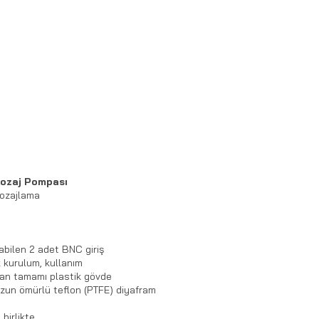
 Dozaj Pompası
 dozajlama
nabilen 2 adet BNC giriş
 kurulum, kullanım
ayan tamamı plastik gövde
 uzun ömürlü teflon (PTFE) diyafram
birlikte