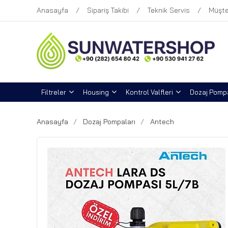
Anasayfa
Sipariş Takibi
Teknik Servis
Müşte
Filtreler
Housing
Kontrol Valfleri
Dozaj Pompa
Anasayfa
Dozaj Pompaları
Antech