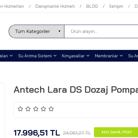
ri Hizmetleri
Danışmanlık Hizmeti
BLOG
İletişim
D
ları
Su Arıtma Sistemi
Kimyasallar
Membranlar
Su Ar
Antech Lara DS Dozaj Pomp
17.996,51 TL
24.061,27 TL
KDV DAHİL FİYAT