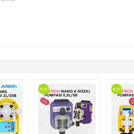
%25
%5