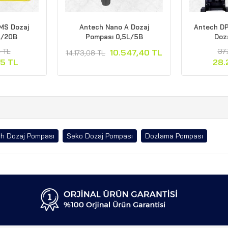
DP Nova D 10L/10B
Antech DP Optima A Dozaj
zaj Pompası
Pompası 5L/10B
7.706,97 TL
11.668,07 TL
15.557,42 TL
19
.280,23 TL
h Dozaj Pompası
Seko Dozaj Pompası
Dozlama Pompası