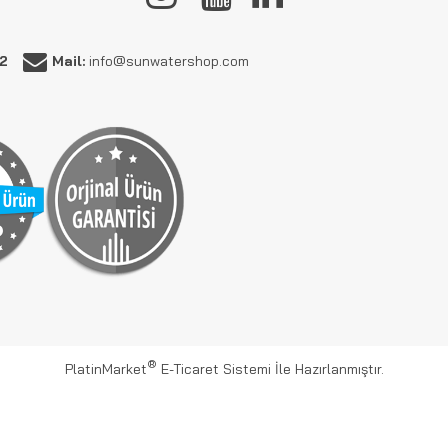
62
Mail:
info@sunwatershop.com
®
PlatinMarket
E-Ticaret Sistemi
İle Hazırlanmıştır.