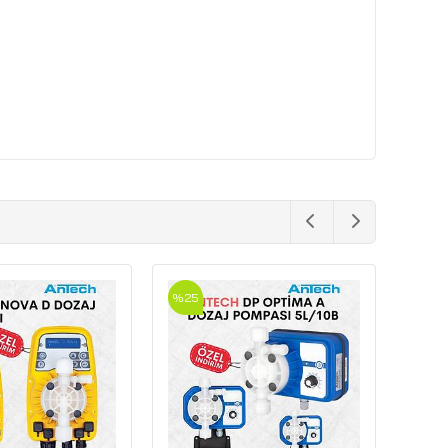
0
%50