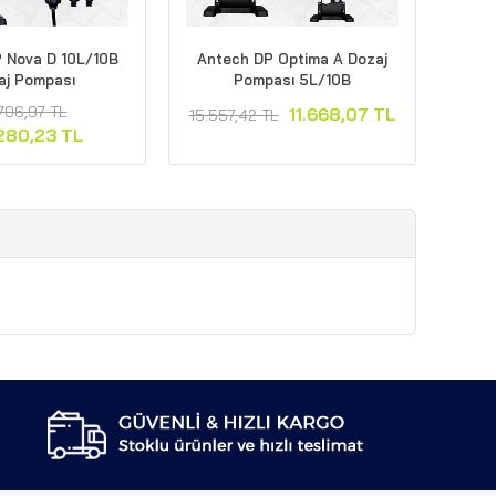
Seko Kompact AML 200
Seko Tekba EML 803 Dozaj
Dozaj Pompası
Pompası
9.558,59 TL
26.038,91 TL
.117,17 TL
52.077,81 TL