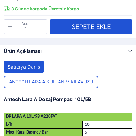
3
Günde Kargoda
Ücretsiz Kargo
Adet
Ürün Açıklaması
Satıcıya Danış
ANTECH LARA A KULLANIM KILAVUZU
Antech Lara A Dozaj Pompası 10L/5B
DP LARA A 10L/5B V220FAT
L/h
10
Max. Karşı Basınç / Bar
5