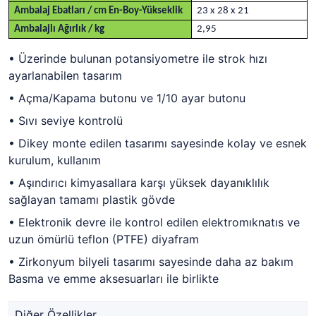
Ambalaj Ebatları / cm En-Boy-Yükseklik
23 x 28 x 21
Ambalajlı Ağırlık / kg
2,95
• Üzerinde bulunan potansiyometre ile strok hızı
ayarlanabilen tasarım
• Açma/Kapama butonu ve 1/10 ayar butonu
• Sıvı seviye kontrolü
• Dikey monte edilen tasarımı sayesinde kolay ve esnek
kurulum, kullanım
• Aşındırıcı kimyasallara karşı yüksek dayanıklılık
sağlayan tamamı plastik gövde
• Elektronik devre ile kontrol edilen elektromıknatıs ve
uzun ömürlü teflon (PTFE) diyafram
• Zirkonyum bilyeli tasarımı sayesinde daha az bakım
Basma ve emme aksesuarları ile birlikte
Diğer Özellikler