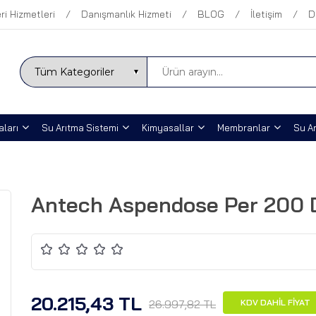
ri Hizmetleri
Danışmanlık Hizmeti
BLOG
İletişim
D
ları
Su Arıtma Sistemi
Kimyasallar
Membranlar
Su Ar
Antech Aspendose Per 200 
20.215,43 TL
26.997,82 TL
KDV DAHİL FİYAT