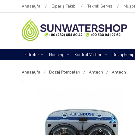
Anasayfa
Sipariş Takibi
Teknik Servis
Müşte
Filtreler
Housing
Kontrol Valfleri
Dozaj Pompa
Anasayfa
Dozaj Pompaları
Antech
Antech