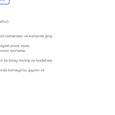
tıcı).
atör kumandası ve kumanda girişi
ireysel prime modu
süresi sınırlama
ratı ile kolay montaj ve müdahale
inde konveyörlü, giyotin ve