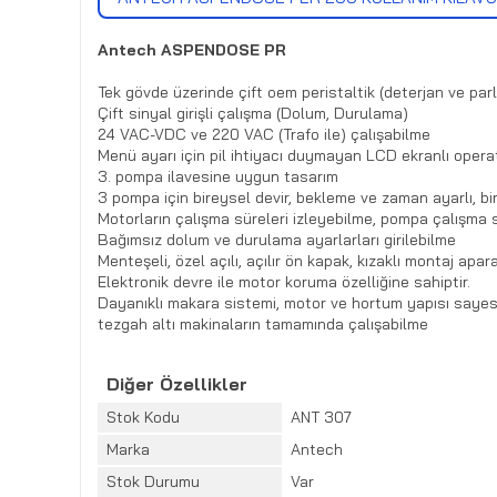
Antech ASPENDOSE PR
Tek gövde üzerinde çift oem peristaltik (deterjan ve parla
Çift sinyal girişli çalışma (Dolum, Durulama)
24 VAC-VDC ve 220 VAC (Trafo ile) çalışabilme
Menü ayarı için pil ihtiyacı duymayan LCD ekranlı oper
3. pompa ilavesine uygun tasarım
3 pompa için bireysel devir, bekleme ve zaman ayarlı, b
Motorların çalışma süreleri izleyebilme, pompa çalışma 
Bağımsız dolum ve durulama ayarlarları girilebilme
Menteşeli, özel açılı, açılır ön kapak, kızaklı montaj apa
Elektronik devre ile motor koruma özelliğine sahiptir.
Dayanıklı makara sistemi, motor ve hortum yapısı sayes
tezgah altı makinaların tamamında çalışabilme
Diğer Özellikler
Stok Kodu
ANT 307
Marka
Antech
Stok Durumu
Var