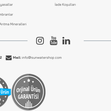
yasallar
İade Koşulları
mbranlar
Arıtma Mineralleri
62
Mail:
info@sunwatershop.com