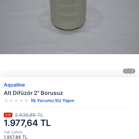
Aqualine
Alt Difüzör 2" Borusuz
İlk Yorumu Siz Yapın
2.636,86 TL
%25
1.977,64 TL
Tek Çekim
1.957,86 TL