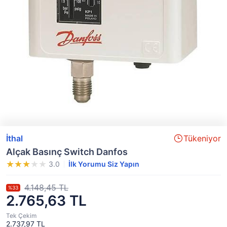
İthal
Tükeniyor
Alçak Basınç Switch Danfos
3.0
İlk Yorumu Siz Yapın
4.148,45 TL
%33
2.765,63 TL
Tek Çekim
2.737,97 TL