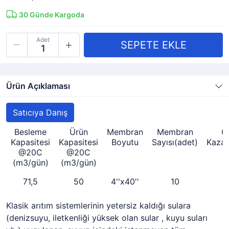
30
Günde Kargoda
Adet
Ürün Açıklaması
Satıcıya Danış
Besleme
Ürün
Membran
Membran
G
Kapasitesi
Kapasitesi
Boyutu
Sayısı(adet)
Kaza
@20C
@20C
(m3/gün)
(m3/gün)
71,5
50
4''x40''
10
Klasik arıtım sistemlerinin yetersiz kaldığı sulara
(denizsuyu, iletkenliği yüksek olan sular , kuyu suları