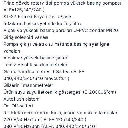
Prinç gövde rotary tipi pompa yüksek basınç pompası (
ALFA125/140/240 )
ST-37 Epoksi Boyalı Çelik Şase
5 Mikron hassasiyetinde kartuş filtre
Alçak ve yüksek basınç boruları U-PVC zonder PN20
Giriş solenoid vanası
Pompa çıkışı ve atık su hattında basınç ayar iğne
vanaları
Alçak ve yüksek basınç şalteri
Temiz ve atık su debimetreleri
Geri devir debimetresi ( Sadece ALFA
340/440/540/640 mevcuttur )
Gliserinli manometreler
Ürün suyu suyu iletkenlik göstergesi (0-2000µS/cm)
Autoflush sistemi
On-Off şalteri
RO Elektronik kontrol kartı, alarm ve durum lambaları
220 V/50Hz/1ph ( ALFA 125/140/240 )
380 V/50Hz/3ph (ALFA 340/440/540/640 )