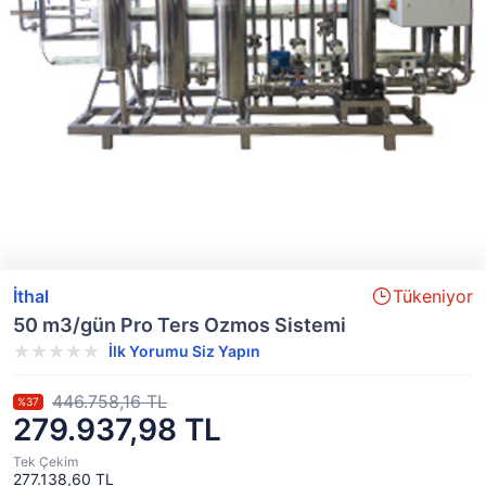
İthal
Tükeniyor
50 m3/gün Pro Ters Ozmos Sistemi
İlk Yorumu Siz Yapın
446.758,16 TL
%37
279.937,98 TL
Tek Çekim
277.138,60 TL