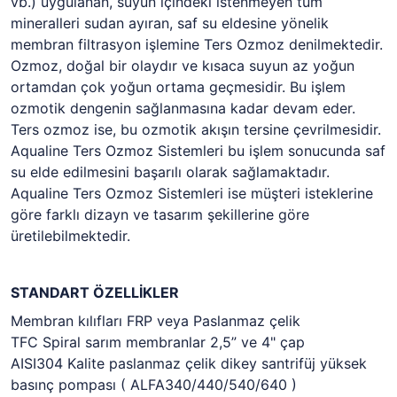
vb.) uygulanan, suyun içindeki istenmeyen tüm
mineralleri sudan ayıran, saf su eldesine yönelik
membran filtrasyon işlemine Ters Ozmoz denilmektedir.
Ozmoz, doğal bir olaydır ve kısaca suyun az yoğun
ortamdan çok yoğun ortama geçmesidir. Bu işlem
ozmotik dengenin sağlanmasına kadar devam eder.
Ters ozmoz ise, bu ozmotik akışın tersine çevrilmesidir.
Aqualine Ters Ozmoz Sistemleri bu işlem sonucunda saf
su elde edilmesini başarılı olarak sağlamaktadır.
Aqualine Ters Ozmoz Sistemleri ise müşteri isteklerine
göre farklı dizayn ve tasarım şekillerine göre
üretilebilmektedir.
STANDART ÖZELLİKLER
Membran kılıfları FRP veya Paslanmaz çelik
TFC Spiral sarım membranlar 2,5” ve 4" çap
AISI304 Kalite paslanmaz çelik dikey santrifüj yüksek
basınç pompası ( ALFA340/440/540/640 )