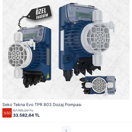
Seko Tekna Evo TPR 803 Dozaj Pompası
67.165,29 TL
%50
33.582,64 TL
1