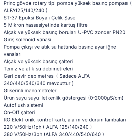
Prinç gövde rotary tipi pompa yüksek basınç pompası (
ALFA125/140/240 )
ST-37 Epoksi Boyalı Çelik Şase
5 Mikron hassasiyetinde kartuş filtre
Alçak ve yüksek basınç boruları U-PVC zonder PN20
Giriş solenoid vanası
Pompa çıkışı ve atık su hattında basınç ayar iğne
vanaları
Alçak ve yüksek basınç şalteri
Temiz ve atık su debimetreleri
Geri devir debimetresi ( Sadece ALFA
340/440/540/640 mevcuttur )
Gliserinli manometreler
Ürün suyu suyu iletkenlik göstergesi (0-2000µS/cm)
Autoflush sistemi
On-Off şalteri
RO Elektronik kontrol kartı, alarm ve durum lambaları
220 V/50Hz/1ph ( ALFA 125/140/240 )
380 V/50Hz/3ph (ALFA 340/440/540/640 )