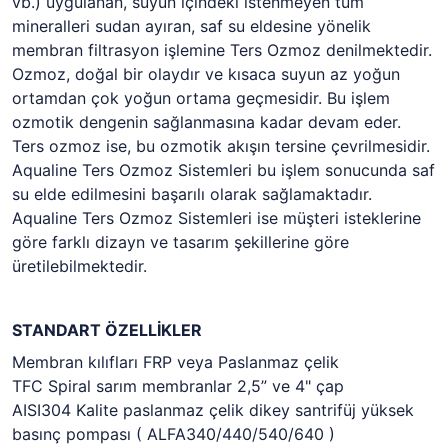
vb.) uygulanan, suyun içindeki istenmeyen tüm
mineralleri sudan ayıran, saf su eldesine yönelik
membran filtrasyon işlemine Ters Ozmoz denilmektedir.
Ozmoz, doğal bir olaydır ve kısaca suyun az yoğun
ortamdan çok yoğun ortama geçmesidir. Bu işlem
ozmotik dengenin sağlanmasına kadar devam eder.
Ters ozmoz ise, bu ozmotik akışın tersine çevrilmesidir.
Aqualine Ters Ozmoz Sistemleri bu işlem sonucunda saf
su elde edilmesini başarılı olarak sağlamaktadır.
Aqualine Ters Ozmoz Sistemleri ise müşteri isteklerine
göre farklı dizayn ve tasarım şekillerine göre
üretilebilmektedir.
STANDART ÖZELLİKLER
Membran kılıfları FRP veya Paslanmaz çelik
TFC Spiral sarım membranlar 2,5” ve 4" çap
AISI304 Kalite paslanmaz çelik dikey santrifüj yüksek
basınç pompası ( ALFA340/440/540/640 )