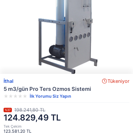
İthal
Tükeniyor
5 m3/gün Pro Ters Ozmos Sistemi
İlk Yorumu Siz Yapın
198.241,80 TL
%37
124.829,49 TL
Tek Çekim
123.581,20 TL