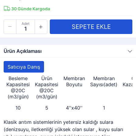
30
Günde Kargoda
Adet
Ürün Açıklaması
Satıcıya Danış
Besleme
Ürün
Membran
Membran
G
Kapasitesi
Kapasitesi
Boyutu
Sayısı(adet)
Kaza
@20C
@20C
(m3/gün)
(m3/gün)
10
5
4''x40''
1
Klasik arıtım sistemlerinin yetersiz kaldığı sulara
(denizsuyu, iletkenliği yüksek olan sular , kuyu suları