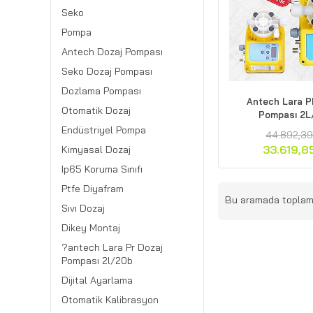
Seko
Pompa
Antech Dozaj Pompası
Seko Dozaj Pompası
Dozlama Pompası
Antech Lara P
Otomatik Dozaj
Pompası 2L
Endüstriyel Pompa
44.892,39
33.619,8
Kimyasal Dozaj
Ip65 Koruma Sınıfı
Ptfe Diyafram
Bu aramada topla
Sıvı Dozaj
Dikey Montaj
?antech Lara Pr Dozaj
Pompası 2l/20b
Dijital Ayarlama
Otomatik Kalibrasyon