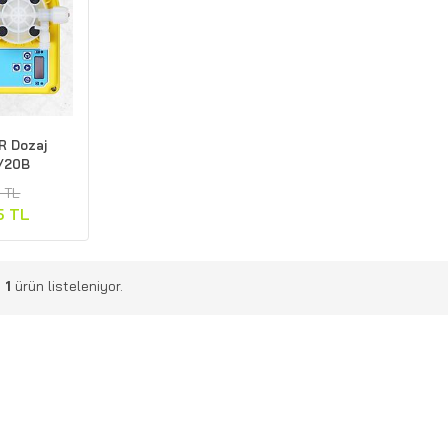
R Dozaj
/20B
 TL
5 TL
m
1
ürün listeleniyor.