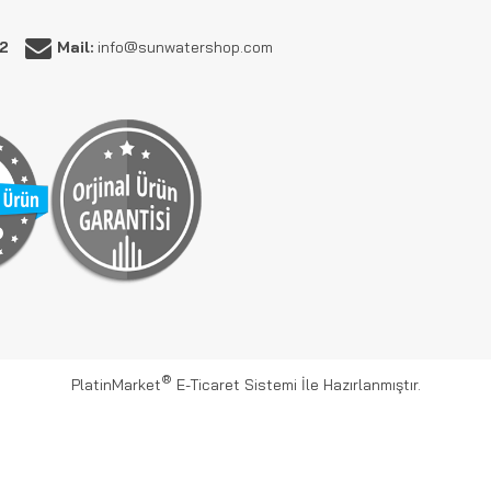
62
Mail:
info@sunwatershop.com
®
PlatinMarket
E-Ticaret Sistemi
İle Hazırlanmıştır.