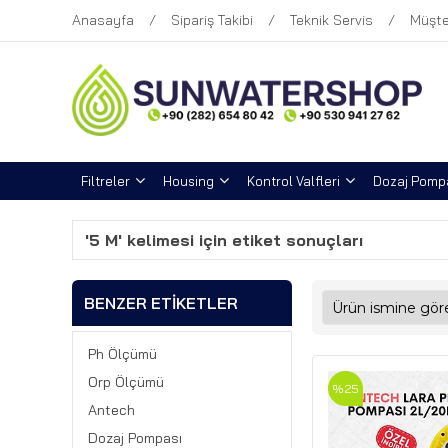
Anasayfa
Sipariş Takibi
Teknik Servis
Müşte
Filtreler
Housing
Kontrol Valfleri
Dozaj Pompa
'5 M' kelimesi için etiket sonuçları
BENZER ETIKETLER
Ph Ölçümü
Orp Ölçümü
%25
Antech
Dozaj Pompası