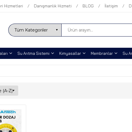
ri Hizmetleri
Danışmanlık Hizmeti
BLOG
İletişim
D
ları
Su Arıtma Sistemi
Kimyasallar
Membranlar
Su Ar