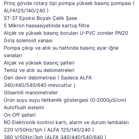
Prinç gövde rotary tipi pompa yüksek basınç pompası (
ALFA125/140/240 )
ST-37 Epoksi Boyalı Çelik Şase
5 Mikron hassasiyetinde kartuş filtre
Alçak ve yüksek basınç boruları U-PVC zonder PN20
Giriş solenoid vanası
Pompa çıkışı ve atık su hattında basınç ayar iğne
vanaları
Alçak ve yüksek basınç şalteri
Temiz ve atık su debimetreleri
Geri devir debimetresi ( Sadece ALFA
340/440/540/640 mevcuttur )
Gliserinli manometreler
Ürün suyu suyu iletkenlik göstergesi (0-2000µS/cm)
Autoflush sistemi
On-Off şalteri
RO Elektronik kontrol kartı, alarm ve durum lambaları
220 V/50Hz/1ph ( ALFA 125/140/240 )
380 V/50Hz/3ph (ALFA 340/440/540/640 )