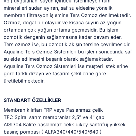
vb.) uygulanan, suyun içindeki istenmeyen tüm
mineralleri sudan ayıran, saf su eldesine yönelik
membran filtrasyon işlemine Ters Ozmoz denilmektedir.
Ozmoz, doğal bir olaydır ve kısaca suyun az yoğun
ortamdan çok yoğun ortama geçmesidir. Bu işlem
ozmotik dengenin sağlanmasına kadar devam eder.
Ters ozmoz ise, bu ozmotik akışın tersine çevrilmesidir.
Aqualine Ters Ozmoz Sistemleri bu işlem sonucunda saf
su elde edilmesini başarılı olarak sağlamaktadır.
Aqualine Ters Ozmoz Sistemleri ise müşteri isteklerine
göre farklı dizayn ve tasarım şekillerine göre
üretilebilmektedir.
STANDART ÖZELLİKLER
Membran kılıfları FRP veya Paslanmaz çelik
TFC Spiral sarım membranlar 2,5” ve 4" çap
AISI304 Kalite paslanmaz çelik dikey santrifüj yüksek
basınç pompası ( ALFA340/440/540/640 )