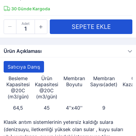
30
Günde Kargoda
Adet
Ürün Açıklaması
Satıcıya Danış
Besleme
Ürün
Membran
Membran
G
Kapasitesi
Kapasitesi
Boyutu
Sayısı(adet)
Kaza
@20C
@20C
(m3/gün)
(m3/gün)
64,5
45
4''x40''
9
Klasik arıtım sistemlerinin yetersiz kaldığı sulara
(denizsuyu, iletkenliği yüksek olan sular , kuyu suları