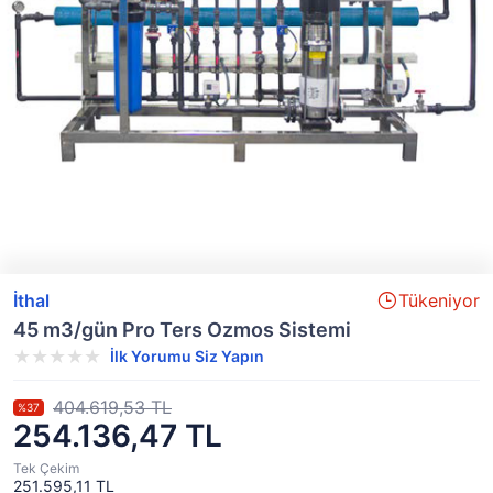
İthal
Tükeniyor
45 m3/gün Pro Ters Ozmos Sistemi
İlk Yorumu Siz Yapın
404.619,53 TL
%37
254.136,47 TL
Tek Çekim
251.595,11 TL