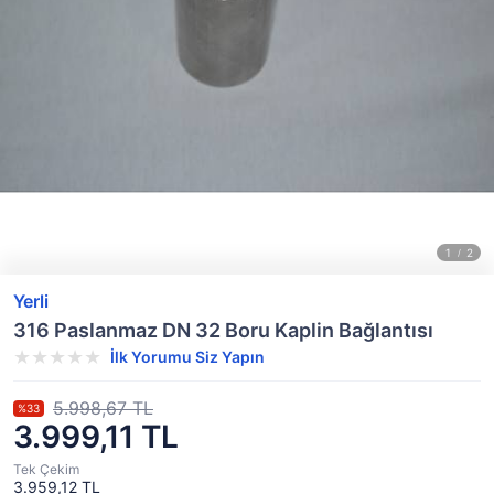
Yerli
316 Paslanmaz DN 32 Boru Kaplin Bağlantısı
İlk Yorumu Siz Yapın
5.998,67 TL
%33
3.999,11 TL
Tek Çekim
3.959,12 TL